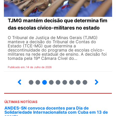
TJMG mantém decisão que determina fim
das escolas cívico-militares no estado
O Tribunal de Justiça de Minas Gerais (TJMG)
manteve a decisão do Tribunal de Contas do
Estado (TCE-MG) que determina a
descontinuidade do programa de escolas cívico-
militares na rede estadual de ensino. A decisão foi
tomada pela 19ª Câmara Cível do...
Publicado em: 14 de Julho de 2026
2
3
4
5
6
7
8
9
ÚLTIMAS NOTÍCIAS
ANDES-SN convoca docentes para Dia de
Solidariedade Internacionalista com Cuba em 13 de