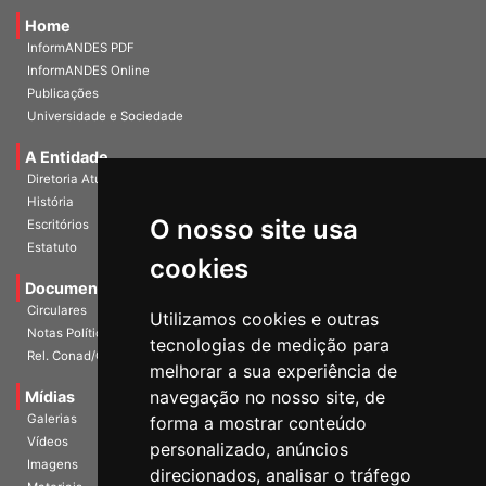
Home
InformANDES PDF
InformANDES Online
Publicações
Universidade e Sociedade
A Entidade
Diretoria Atual
História
O nosso site usa
Escritórios
Estatuto
cookies
Documentos
Circulares
Utilizamos cookies e outras
Notas Políticas
tecnologias de medição para
Rel. Conad/Congresso
melhorar a sua experiência de
navegação no nosso site, de
Mídias
Galerias
forma a mostrar conteúdo
Vídeos
personalizado, anúncios
Imagens
direcionados, analisar o tráfego