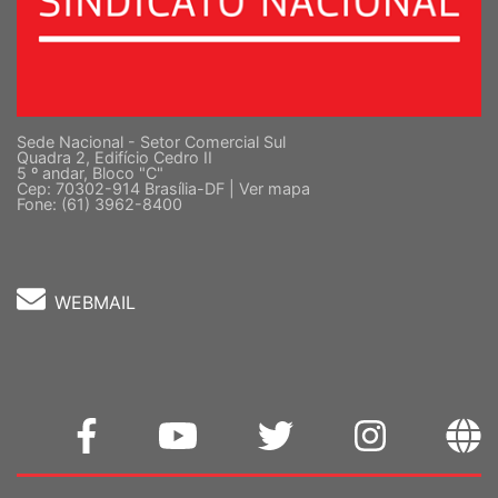
Sede Nacional - Setor Comercial Sul
Quadra 2, Edifício Cedro II
5 º andar, Bloco "C"
Cep: 70302-914 Brasília-DF |
Ver mapa
Fone: (61) 3962-8400
WEBMAIL