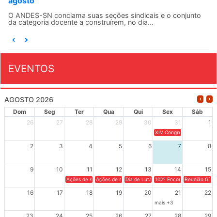
agosto
O ANDES-SN conclama suas seções sindicais e o conjunto
da categoria docente a construírem, no dia...
EVENTOS
AGOSTO 2026
Dom
Seg
Ter
Qua
Qui
Sex
Sáb
26
27
28
29
30
31
1
XIV Congresso Brasileiro 
2
3
4
5
6
7
8
9
10
11
12
13
14
15
Ações de solidariedade a Cuba no Rio Grande do Sul - 100 anos 
Ações de solidariedade a Cuba no Rio Grande do Su
Dia de Luta em Defesa de Cuba e da S
102º Encontro da Regional
Reunião GTPE
16
17
18
19
20
21
22
mais +3
23
24
25
26
27
28
29