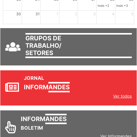
mais +2
mais +3
30
31
1
2
3
4
5
GRUPOS DE
TRABALHO/
SETORES
JORNAL
INFORM
ANDES
Ver todos
INFORM
ANDES
BOLETIM
Ver Informandes