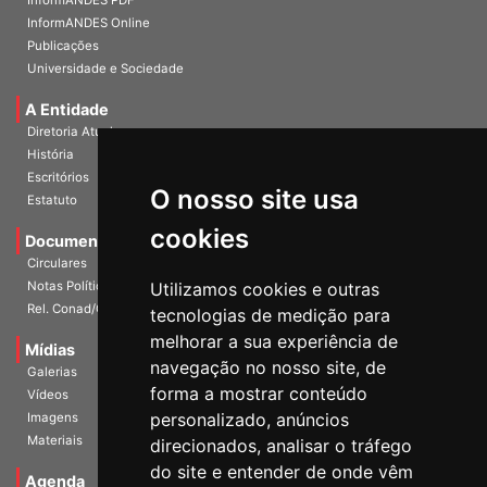
InformANDES PDF
InformANDES Online
Publicações
Universidade e Sociedade
A Entidade
Diretoria Atual
História
O nosso site usa
Escritórios
Estatuto
cookies
Documentos
Circulares
Utilizamos cookies e outras
Notas Políticas
tecnologias de medição para
Rel. Conad/Congresso
melhorar a sua experiência de
navegação no nosso site, de
Mídias
Galerias
forma a mostrar conteúdo
Vídeos
personalizado, anúncios
Imagens
direcionados, analisar o tráfego
Materiais
do site e entender de onde vêm