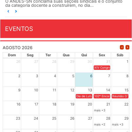
O ANDES-SN conclama suas seções sindicais e o conjunto
da categoria docente a construírem, no dia...
EVENTOS
AGOSTO 2026
Dom
Seg
Ter
Qua
Qui
Sex
Sáb
26
27
28
29
30
31
1
XIV Congresso Brasileiro 
2
3
4
5
6
7
8
9
10
11
12
13
14
15
Dia de Luta em Defesa de Cuba e da S
102º Encontro da Regional
Reunião GTPE
16
17
18
19
20
21
22
mais +3
23
24
25
26
27
28
29
mais +2
mais +3