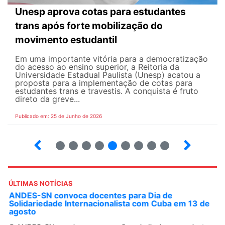
Unesp aprova cotas para estudantes
trans após forte mobilização do
movimento estudantil
Em uma importante vitória para a democratização
do acesso ao ensino superior, a Reitoria da
Universidade Estadual Paulista (Unesp) acatou a
proposta para a implementação de cotas para
estudantes trans e travestis. A conquista é fruto
direto da greve...
Publicado em: 25 de Junho de 2026
2
3
4
5
6
7
8
9
ÚLTIMAS NOTÍCIAS
ANDES-SN convoca docentes para Dia de
Solidariedade Internacionalista com Cuba em 13 de
agosto