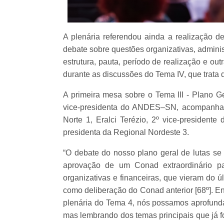
A plenária referendou ainda a realização 
debate sobre questões organizativas, administ
estrutura, pauta, período de realização e out
durante as discussões do Tema IV, que trata 
A primeira mesa sobre o Tema III - Plano Ge
vice-presidenta do ANDES–SN, acompanhada
Norte 1, Eralci Terézio, 2º vice-presidente
presidenta da Regional Nordeste 3.
“O debate do nosso plano geral de lutas s
aprovação de um Conad extraordinário p
organizativas e financeiras, que vieram do
como deliberação do Conad anterior [68º]. En
plenária do Tema 4, nós possamos aprofundar
mas lembrando dos temas principais que já f