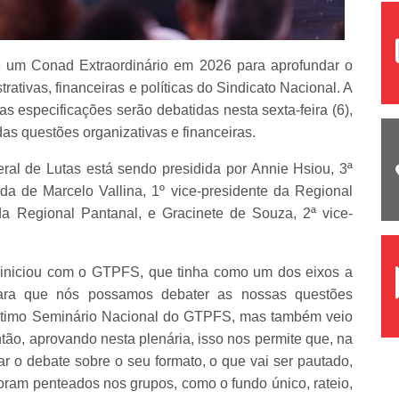
de um Conad Extraordinário em 2026 para aprofundar o
rativas, financeiras e políticas do Sindicato Nacional. A
ras especificações serão debatidas nesta sexta-feira (6),
das questões organizativas e financeiras.
ral de Lutas está sendo presidida por Annie Hsiou, 3ª
 de Marcelo Vallina, 1º vice-presidente da Regional
 da Regional Pantanal, e Gracinete de Souza, 2ª vice-
e iniciou com o GTPFS, que tinha como um dos eixos a
ara que nós possamos debater as nossas questões
 último Seminário Nacional do GTPFS, mas também veio
tão, aprovando nesta plenária, isso nos permite que, na
 o debate sobre o seu formato, o que vai ser pautado,
oram penteados nos grupos, como o fundo único, rateio,