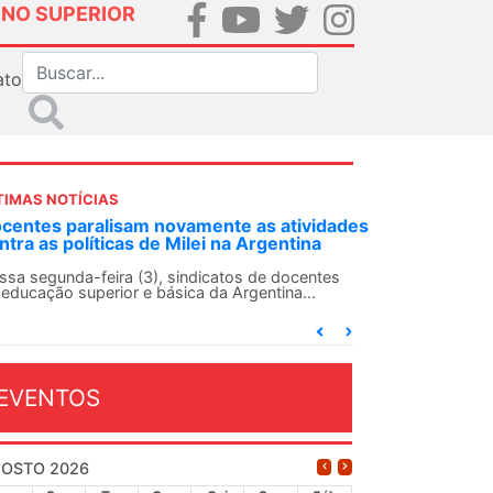
INO SUPERIOR
ato
TIMAS NOTÍCIAS
DES-SN convoca docentes para Dia de
lidariedade Internacionalista com Cuba em
 de agosto
ANDES-SN conclama suas seções sindicais e o
njunto da categoria docente a construírem, no
...
EVENTOS