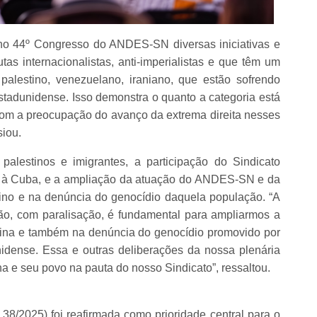
 no 44º Congresso do ANDES-SN diversas iniciativas e
tas internacionalistas, anti-imperialistas e que têm um
palestino, venezuelano, iraniano, que estão sofrendo
tadunidense. Isso demonstra o quanto a categoria está
com a preocupação do avanço da extrema direita nesses
siou.
alestinos e imigrantes, a participação do Sindicato
io à Cuba, e a ampliação da atuação do ANDES-SN e da
ino e na denúncia do genocídio daquela população. “A
ão, com paralisação, é fundamental para ampliarmos a
tina e também na denúncia do genocídio promovido por
nidense. Essa e outras deliberações da nossa plenária
na e seu povo na pauta do nosso Sindicato”, ressaltou.
 38/2025) foi reafirmada como prioridade central para o