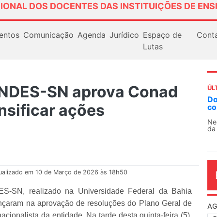
IONAL DOS DOCENTES DAS INSTITUIÇÕES DE ENS
entos
Comunicação
Agenda
Jurídico
Espaço de
Cont
Lutas
ANDES-SN aprova Conad
ÚL
AN
ensificar ações
So
13
O 
co
dia
ualizado em 10 de Março de 2026 às 18h50
S-SN, realizado na Universidade Federal da Bahia
nçaram na aprovação de resoluções do Plano Geral de
nacionalista da entidade. Na tarde desta quinta-feira (5),