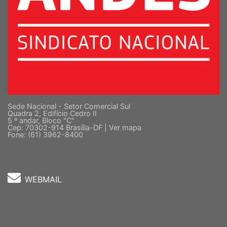
Sede Nacional - Setor Comercial Sul
Quadra 2, Edifício Cedro II
5 º andar, Bloco "C"
Cep: 70302-914 Brasília-DF |
Ver mapa
Fone: (61) 3962-8400
WEBMAIL