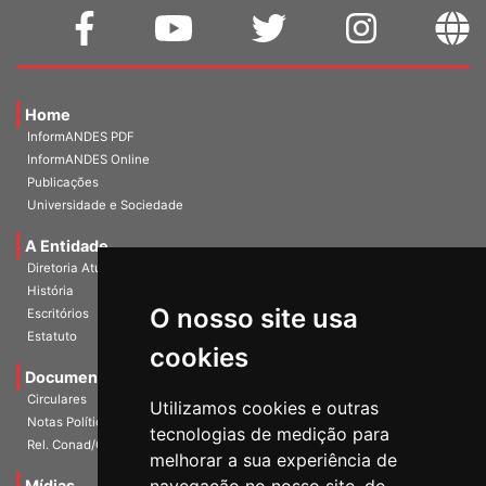
Home
InformANDES PDF
InformANDES Online
Publicações
Universidade e Sociedade
A Entidade
Diretoria Atual
História
O nosso site usa
Escritórios
Estatuto
cookies
Documentos
Circulares
Utilizamos cookies e outras
Notas Políticas
tecnologias de medição para
Rel. Conad/Congresso
melhorar a sua experiência de
Mídias