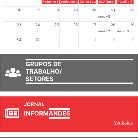
Ações de solidariedade a Cuba no Rio Grande do Sul - 100 anos 
Ações de solidariedade a Cuba no Rio Grande do Su
Dia de Luta em Defesa de Cuba e da S
102º Encontro da Regional
Reunião GTPE
16
17
18
19
20
21
22
mais +3
23
24
25
26
27
28
29
mais +2
mais +3
30
31
1
2
3
4
5
GRUPOS DE
TRABALHO/
SETORES
JORNAL
INFORM
ANDES
Ver todos