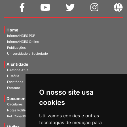
Home
InformANDES PDF
InformANDES Online
Publicações
Universidade e Sociedade
A Entidade
Diretoria Atual
História
Escritórios
Estatuto
O nosso site usa
Documentos
cookies
Circulares
Notas Políticas
Utilizamos cookies e outras
Rel. Conad/Congresso
tecnologias de medição para
Mídias