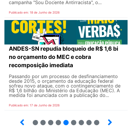
campanha "Sou Docente Antirracista", o...
Publicado em: 18 de Junho de 2026
ANDES-SN repudia bloqueio de R$ 1,6 bi
no orçamento do MEC e cobra
recomposição imediata
Passando por um processo de desfinanciamento
desde 2015, o orçamento da educação federal
sofreu novo ataque, com o contingenciamento de
R$ 1,6 bilhão do Ministério da Educação (MEC). A
medida foi anunciada com a publicação do...
Publicado em: 17 de Junho de 2026
2
3
4
5
6
7
8
9
10