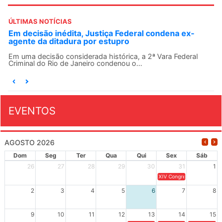
ÚLTIMAS NOTÍCIAS
Em decisão inédita, Justiça Federal condena ex-
agente da ditadura por estupro
Em uma decisão considerada histórica, a 2ª Vara Federal
Criminal do Rio de Janeiro condenou o...
EVENTOS
AGOSTO 2026
Dom
Seg
Ter
Qua
Qui
Sex
Sáb
26
27
28
29
30
31
1
XIV Congresso Brasileiro 
2
3
4
5
6
7
8
9
10
11
12
13
14
15