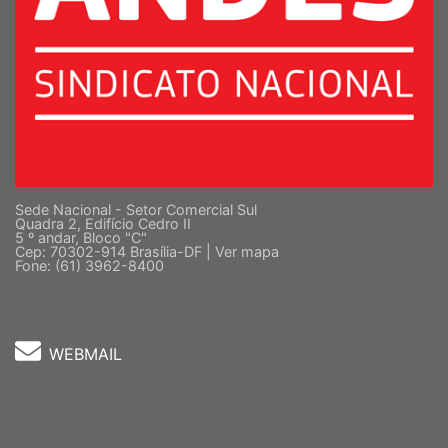
Sede Nacional - Setor Comercial Sul
Quadra 2, Edifício Cedro II
5 º andar, Bloco "C"
Cep: 70302-914 Brasília-DF |
Ver mapa
Fone: (61) 3962-8400
WEBMAIL