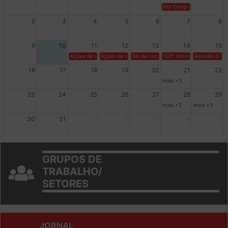
XIV Congresso Brasileiro 
2
3
4
5
6
7
8
9
10
11
12
13
14
15
Ações de solidariedade a Cuba no Rio Grande do Sul - 100 anos 
Ações de solidariedade a Cuba no Rio Grande do Su
Dia de Luta em Defesa de Cuba e da S
102º Encontro da Regional
Reunião GTPE
16
17
18
19
20
21
22
mais +3
23
24
25
26
27
28
29
mais +2
mais +3
30
31
1
2
3
4
5
GRUPOS DE
TRABALHO/
SETORES
JORNAL