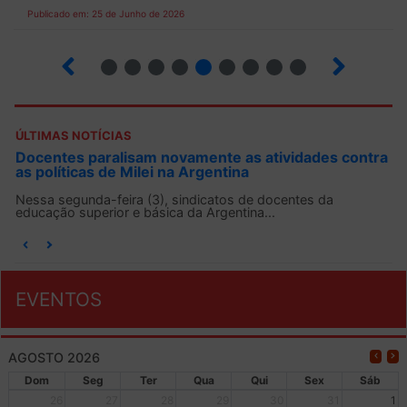
Publicado em: 25 de Junho de 2026
2
3
4
5
6
7
8
9
ÚLTIMAS NOTÍCIAS
s contra
ANDES-SN convoca docentes para Dia de
Solidariedade Internacionalista com Cuba em 13
agosto
a
O ANDES-SN conclama suas seções sindicais e o conju
da categoria docente a construírem, no dia...
EVENTOS
AGOSTO 2026
Dom
Seg
Ter
Qua
Qui
Sex
Sáb
26
27
28
29
30
31
1