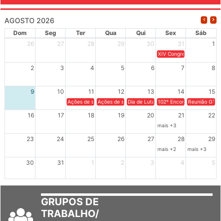
AGOSTO 2026
Dom
Seg
Ter
Qua
Qui
Sex
Sáb
26
27
28
29
30
31
1
XIV Congresso Brasileiro 
2
3
4
5
6
7
8
9
10
11
12
13
14
15
Ações de solidariedade a Cuba no Rio Grande do Sul - 100 anos 
Ações de solidariedade a Cuba no Rio Grande do Su
Dia de Luta em Defesa de Cuba e da S
102º Encontro da Regional
Reunião GTPE
16
17
18
19
20
21
22
mais +3
23
24
25
26
27
28
29
mais +2
mais +3
30
31
1
2
3
4
5
GRUPOS DE