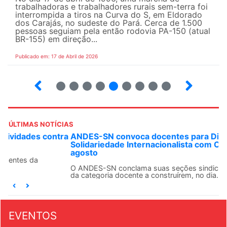
trabalhadoras e trabalhadores rurais sem-terra foi
interrompida a tiros na Curva do S, em Eldorado
dos Carajás, no sudeste do Pará. Cerca de 1.500
pessoas seguiam pela então rodovia PA-150 (atual
BR-155) em direção...
Publicado em: 17 de Abril de 2026
9
10
12
13
14
15
16
17
ÚLTIMAS NOTÍCIAS
ANDES-SN convoca docentes para Dia de
Solidariedade Internacionalista com Cuba em 13 de
agosto
O ANDES-SN conclama suas seções sindicais e o conjunto
da categoria docente a construírem, no dia...
EVENTOS