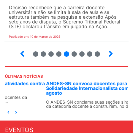
Decisão reconhece que a carreira docente
universitária não se limita à sala de aula e se
estrutura também na pesquisa e extensão Após
sete anos de disputa, o Supremo Tribunal Federal
(STF) declarou trânsito em julgado na Ação...
Publicado em: 10 de Março de 2026
13
14
15
16
17
18
19
20
21
ÚLTIMAS NOTÍCIAS
ANDES-SN convoca docentes para Dia de
Solidariedade Internacionalista com Cuba em 13 de
agosto
O ANDES-SN conclama suas seções sindicais e o conjunto
da categoria docente a construírem, no dia...