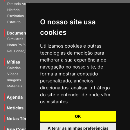
A Entidade
Diretoria Atual
História
O nosso site usa
Escritórios
Estatuto
cookies
Documentos
Circulares
Utilizamos cookies e outras
Notas Políticas
tecnologias de medição para
Rel. Conad/Congresso
melhorar a sua experiência de
navegação no nosso site, de
Mídias
Galerias
forma a mostrar conteúdo
Vídeos
personalizado, anúncios
Imagens
direcionados, analisar o tráfego
Materiais
do site e entender de onde vêm
os visitantes.
Agenda
Notícias
OK
Notas Técnicas
Alterar as minhas preferências