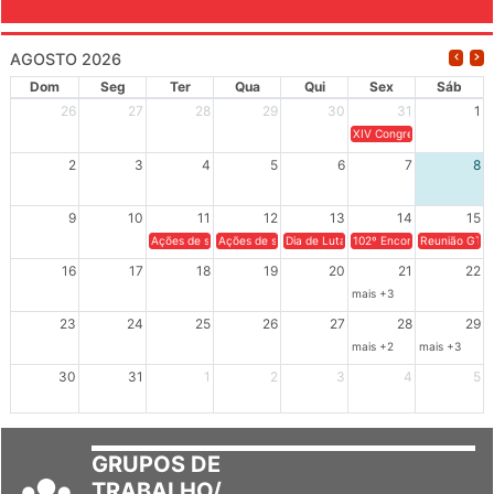
EVENTOS
AGOSTO 2026
Dom
Seg
Ter
Qua
Qui
Sex
Sáb
26
27
28
29
30
31
1
XIV Congresso Brasileiro 
2
3
4
5
6
7
8
9
10
11
12
13
14
15
Ações de solidariedade a Cuba no Rio Grande do Sul - 100 anos 
Ações de solidariedade a Cuba no Rio Grande do Su
Dia de Luta em Defesa de Cuba e da S
102º Encontro da Regional
Reunião GTPE
16
17
18
19
20
21
22
mais +3
23
24
25
26
27
28
29
mais +2
mais +3
30
31
1
2
3
4
5
GRUPOS DE