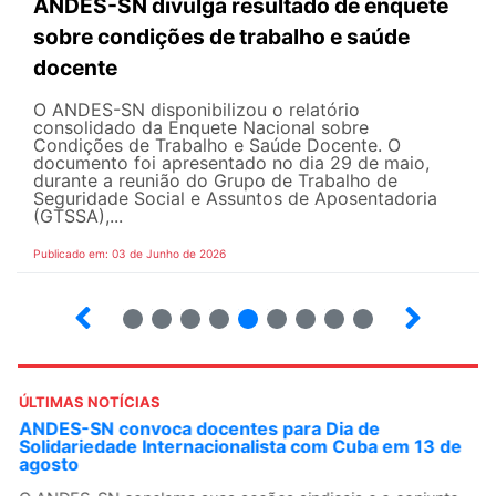
ANDES-SN divulga resultado de enquete
sobre condições de trabalho e saúde
docente
O ANDES-SN disponibilizou o relatório
consolidado da Enquete Nacional sobre
Condições de Trabalho e Saúde Docente. O
documento foi apresentado no dia 29 de maio,
durante a reunião do Grupo de Trabalho de
Seguridade Social e Assuntos de Aposentadoria
(GTSSA),...
Publicado em: 03 de Junho de 2026
3
4
5
6
7
8
9
10
ÚLTIMAS NOTÍCIAS
ANDES-SN convoca docentes para Dia de
Solidariedade Internacionalista com Cuba em 13 de
agosto