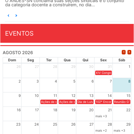
O ANDES-SN conclama suas seções sindicais e o conjunto
da categoria docente a construírem, no dia...
EVENTOS
AGOSTO 2026
Dom
Seg
Ter
Qua
Qui
Sex
Sáb
26
27
28
29
30
31
1
XIV Congresso Brasileiro 
2
3
4
5
6
7
8
9
10
11
12
13
14
15
Ações de solidariedade a Cuba no Rio Grande do Sul - 100 anos 
Ações de solidariedade a Cuba no Rio Grande do Su
Dia de Luta em Defesa de Cuba e da S
102º Encontro da Regional
Reunião GTPE
16
17
18
19
20
21
22
mais +3
23
24
25
26
27
28
29
mais +2
mais +3