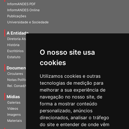
InformANDES PDF
InformANDES Online
Publicações
Universidade e Sociedade
A Entidade
Diretoria Atual
História
O nosso site usa
Escritórios
Estatuto
cookies
Documentos
Circulares
Utilizamos cookies e outras
Notas Políticas
tecnologias de medição para
Rel. Conad/Congresso
melhorar a sua experiência de
navegação no nosso site, de
Mídias
Galerias
forma a mostrar conteúdo
Vídeos
personalizado, anúncios
Imagens
direcionados, analisar o tráfego
Materiais
do site e entender de onde vêm