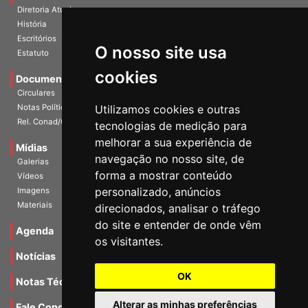
História
Escritórios
Estatuto
O nosso site usa
Documentos
cookies
Circulares
Notas Políticas
Utilizamos cookies e outras
Rel. Conad/Congresso
tecnologias de medição para
Mídias
melhorar a sua experiência de
Galerias
navegação no nosso site, de
Vídeos
forma a mostrar conteúdo
Imagens
personalizado, anúncios
Materiais
direcionados, analisar o tráfego
Agenda
do site e entender de onde vêm
os visitantes.
Notícias
Notas Técnicas
OK
Fale Conocsco
Alterar as minhas preferências