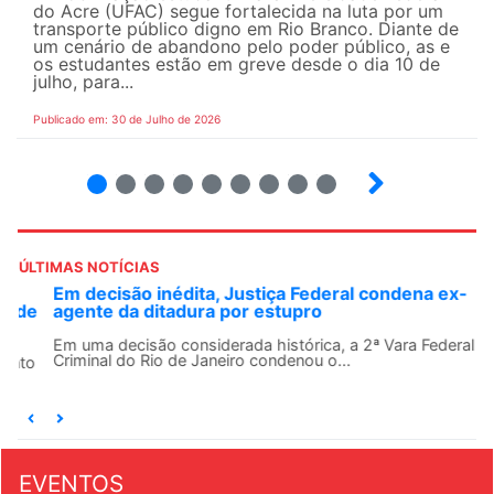
do Acre (UFAC) segue fortalecida na luta por um
transporte público digno em Rio Branco. Diante de
um cenário de abandono pelo poder público, as e
os estudantes estão em greve desde o dia 10 de
julho, para...
Publicado em: 30 de Julho de 2026
2
3
4
5
6
7
8
9
ÚLTIMAS NOTÍCIAS
Em decisão inédita, Justiça Federal condena ex-
agente da ditadura por estupro
Em uma decisão considerada histórica, a 2ª Vara Federal
Criminal do Rio de Janeiro condenou o...
EVENTOS