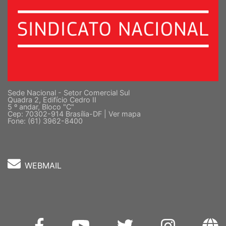
Sede Nacional - Setor Comercial Sul
Quadra 2, Edifício Cedro II
5 º andar, Bloco "C"
Cep: 70302-914 Brasília-DF |
Ver mapa
Fone: (61) 3962-8400
WEBMAIL