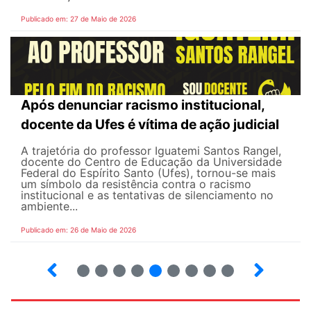
Publicado em: 27 de Maio de 2026
Após denunciar racismo institucional,
docente da Ufes é vítima de ação judicial
A trajetória do professor Iguatemi Santos Rangel,
docente do Centro de Educação da Universidade
Federal do Espírito Santo (Ufes), tornou-se mais
um símbolo da resistência contra o racismo
institucional e as tentativas de silenciamento no
ambiente...
Publicado em: 26 de Maio de 2026
4
5
6
7
8
9
10
12