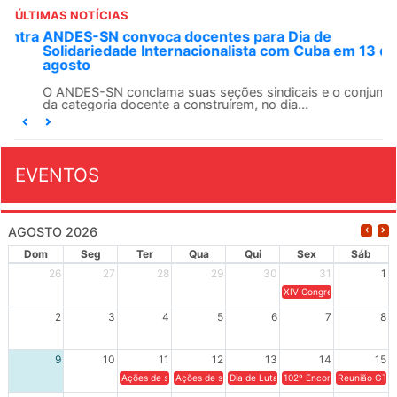
ÚLTIMAS NOTÍCIAS
ANDES-SN convoca docentes para Dia de
Solidariedade Internacionalista com Cuba em 13 de
agosto
O ANDES-SN conclama suas seções sindicais e o conjunto
da categoria docente a construírem, no dia...
EVENTOS
AGOSTO 2026
Dom
Seg
Ter
Qua
Qui
Sex
Sáb
26
27
28
29
30
31
1
XIV Congresso Brasileiro 
2
3
4
5
6
7
8
9
10
11
12
13
14
15
Ações de solidariedade a Cuba no Rio Grande do Sul - 100 anos 
Ações de solidariedade a Cuba no Rio Grande do Su
Dia de Luta em Defesa de Cuba e da S
102º Encontro da Regional
Reunião GTPE