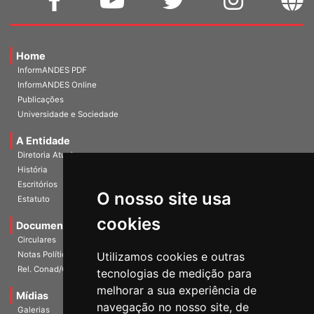
Home
InformANDES PDF
InformANDES Online
Publicações
Universidade e Sociedade
A Entidade
Diretoria Atual
História
O nosso site usa
Escritórios
Estatuto
cookies
Documentos
Circulares
Utilizamos cookies e outras
Notas Políticas
tecnologias de medição para
Rel. Conad/Congresso
melhorar a sua experiência de
navegação no nosso site, de
Mídias