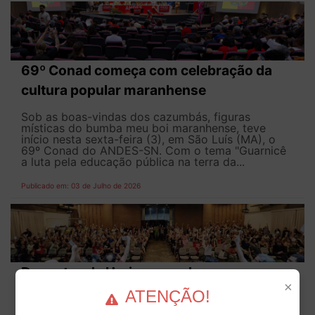
69º Conad começa com celebração da
cultura popular maranhense
Sob as boas-vindas dos cazumbás, figuras
místicas do bumba meu boi maranhense, teve
início nesta sexta-feira (3), em São Luís (MA), o
69º Conad do ANDES-SN. Com o tema "Guarnicê
a luta pela educação pública na terra da...
Publicado em: 03 de Julho de 2026
Docentes da Uerj suspendem greve e
×
aprovam retorno às aulas para o dia 13 de
ATENÇÃO!
julho