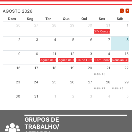
AGOSTO 2026
Dom
Seg
Ter
Qua
Qui
Sex
Sáb
26
27
28
29
30
31
1
XIV Congresso Brasileiro 
2
3
4
5
6
7
8
9
10
11
12
13
14
15
Ações de solidariedade a Cuba no Rio Grande do Sul - 100 anos 
Ações de solidariedade a Cuba no Rio Grande do Su
Dia de Luta em Defesa de Cuba e da S
102º Encontro da Regional
Reunião GTPE
16
17
18
19
20
21
22
mais +3
23
24
25
26
27
28
29
mais +2
mais +3
30
31
1
2
3
4
5
GRUPOS DE
TRABALHO/