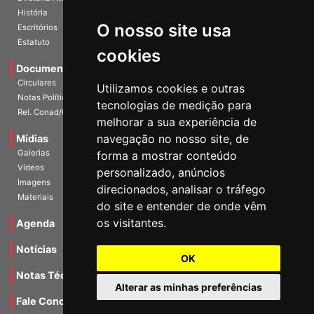
História
O nosso site usa
Escritórios
Estatuto
cookies
Documentos
Circulares
Utilizamos cookies e outras
Notas Políticas
tecnologias de medição para
Rel. Conad/Congresso
melhorar a sua experiência de
navegação no nosso site, de
Mídias
Galerias
forma a mostrar conteúdo
Vídeos
personalizado, anúncios
Imagens
direcionados, analisar o tráfego
Materiais
do site e entender de onde vêm
os visitantes.
Agenda
Notícias
OK
Notas Técnicas
Alterar as minhas preferências
Fale Conocsco