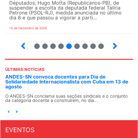
Deputados, Hugo Motta (Republicanos-PB), de
suspender a escolta da deputada federal Talíria
Petrone (PSOL-RJ), medida anunciada no último
dia 8 e que passou a vigorar a parti...
13 de Dezembro de 2025
4
5
6
7
8
9
10
12
ÚLTIMAS NOTÍCIAS
ANDES-SN convoca docentes para Dia de
Solidariedade Internacionalista com Cuba em 13 de
agosto
O ANDES-SN conclama suas seções sindicais e o conjunto
da categoria docente a construírem, no dia...
EVENTOS