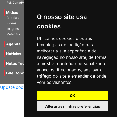
Rel. Conad/Congresso
Mídias
O nosso site usa
Galerias
Vídeos
cookies
Imagens
Materiais
Utilizamos cookies e outras
Agenda
tecnologias de medição para
melhorar a sua experiência de
Notícias
navegação no nosso site, de forma
a mostrar conteúdo personalizado,
Notas Técnicas
anúncios direcionados, analisar o
Fale Conocsco
tráfego do site e entender de onde
MANTIDO POR Camaleão Soft
vêm os visitantes.
Update cookies preferences
OK
Alterar as minhas preferências