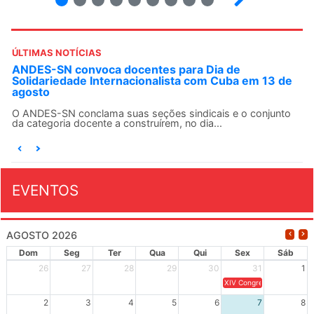
ÚLTIMAS NOTÍCIAS
ANDES-SN convoca docentes para Dia de
Solidariedade Internacionalista com Cuba em 13 de
agosto
O ANDES-SN conclama suas seções sindicais e o conjunto
da categoria docente a construírem, no dia...
EVENTOS
AGOSTO 2026
Dom
Seg
Ter
Qua
Qui
Sex
Sáb
26
27
28
29
30
31
1
XIV Congresso Brasileiro 
2
3
4
5
6
7
8