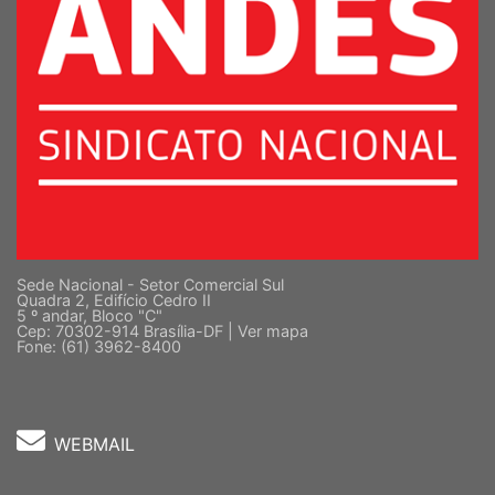
Sede Nacional - Setor Comercial Sul
Quadra 2, Edifício Cedro II
5 º andar, Bloco "C"
Cep: 70302-914 Brasília-DF |
Ver mapa
Fone: (61) 3962-8400
WEBMAIL