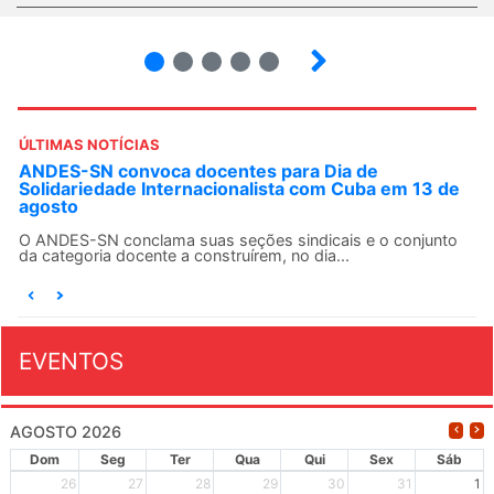
2
3
4
5
ÚLTIMAS NOTÍCIAS
ANDES-SN convoca docentes para Dia de
Solidariedade Internacionalista com Cuba em 13 de
agosto
O ANDES-SN conclama suas seções sindicais e o conjunto
da categoria docente a construírem, no dia...
EVENTOS
AGOSTO 2026
Dom
Seg
Ter
Qua
Qui
Sex
Sáb
26
27
28
29
30
31
1