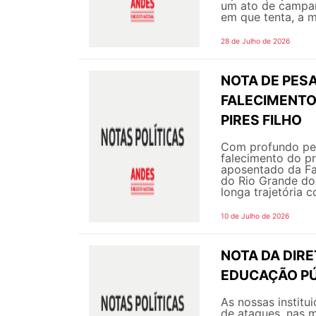
um ato de campanh
em que tenta, a m
28 de Julho de 2026
NOTA DE PESA
FALECIMENTO
PIRES FILHO
Com profundo pes
falecimento do pr
aposentado da Fa
do Rio Grande do
longa trajetória c
10 de Julho de 2026
NOTA DA DIR
EDUCAÇÃO PÚ
As nossas instit
de ataques, nas m