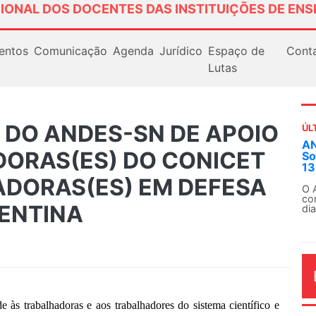
IONAL DOS DOCENTES DAS INSTITUIÇÕES DE ENS
entos
Comunicação
Agenda
Jurídico
Espaço de
Cont
Lutas
 DO ANDES-SN DE APOIO
ÚL
AN
DORAS(ES) DO CONICET
So
13
ADORAS(ES) EM DEFESA
O 
co
GENTINA
dia
às trabalhadoras e aos trabalhadores do sistema científico e