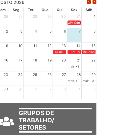
OSTO 2026
Dom
Seg
Ter
Qua
Qui
Sex
Sáb
26
27
28
29
30
31
1
XIV Congresso Brasileiro de Pesquisadores(a
2
3
4
5
6
7
8
9
10
11
12
13
14
15
Dia de Luta em Defesa de Cuba e da Soberania dos Po
102º Encontro da Regional Leste, “Em terra e
Reunião GTPE.
16
17
18
19
20
21
22
mais +3
23
24
25
26
27
28
29
mais +2
mais +3
30
31
1
2
3
4
5
GRUPOS DE
TRABALHO/
SETORES