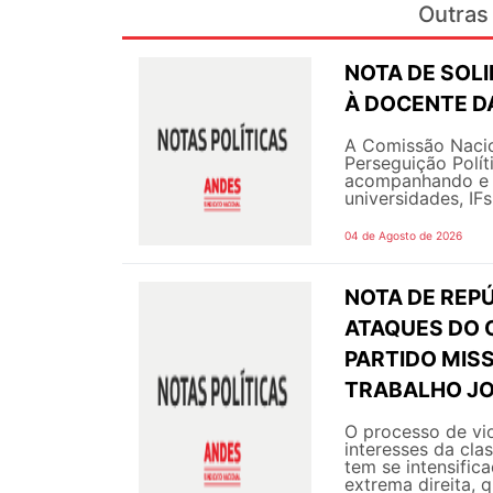
Outras 
NOTA DE SOL
À DOCENTE DA
A Comissão Nacio
Perseguição Polít
acompanhando e g
universidades, IF
04 de Agosto de 2026
NOTA DE REPÚ
ATAQUES DO 
PARTIDO MIS
TRABALHO JO
O processo de vi
interesses da cla
tem se intensific
extrema direita, q