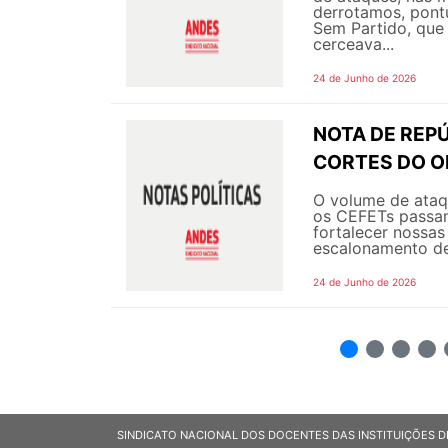
derrotamos, pont
Sem Partido, que 
cerceava...
24 de Junho de 2026
NOTA DE REPÚ
CORTES DO 
O volume de ataqu
os CEFETs passam
fortalecer nossas
escalonamento de
24 de Junho de 2026
2
3
4
5
SINDICATO NACIONAL DOS DOCENTES DAS INSTITUIÇÕES D