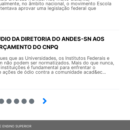
ualmente, no âmbito nacional, o movimento Escola
tentava aprovar uma legislação federal que
DIO DA DIRETORIA DO ANDES-SN AOS
ORÇAMENTO DO CNPQ
es que as Universidades, os Institutos Federais e
 não podem ser normatizados. Mais do que nunca,
 instituições é fundamental para enfrentar o
 ações de ódio contra a comunidade acad&ec...
6
7
8
9
E ENSINO SUPERIOR