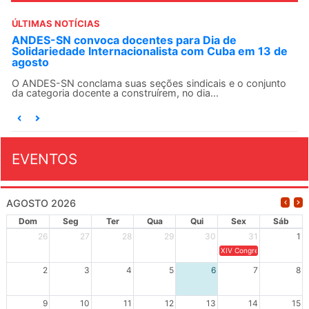
ÚLTIMAS NOTÍCIAS
ANDES-SN convoca docentes para Dia de
Solidariedade Internacionalista com Cuba em 13 de
agosto
O ANDES-SN conclama suas seções sindicais e o conjunto
da categoria docente a construírem, no dia...
EVENTOS
AGOSTO 2026
Dom
Seg
Ter
Qua
Qui
Sex
Sáb
26
27
28
29
30
31
1
XIV Congresso Brasileiro 
2
3
4
5
6
7
8
9
10
11
12
13
14
15