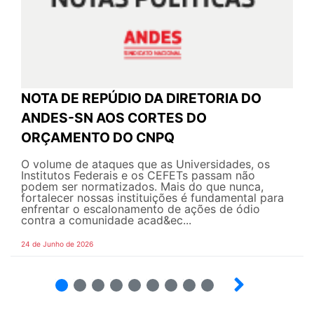
NOTA DE REPÚDIO DA DIRETORIA DO
ANDES-SN AOS CORTES DO
ORÇAMENTO DO CNPQ
O volume de ataques que as Universidades, os
Institutos Federais e os CEFETs passam não
podem ser normatizados. Mais do que nunca,
fortalecer nossas instituições é fundamental para
enfrentar o escalonamento de ações de ódio
contra a comunidade acad&ec...
24 de Junho de 2026
2
3
4
5
6
7
8
9