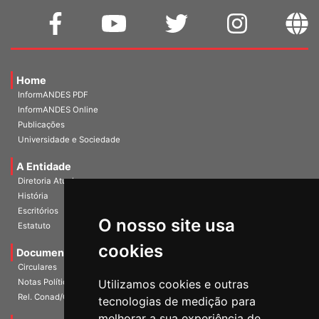
Home
InformANDES PDF
InformANDES Online
Publicações
Universidade e Sociedade
A Entidade
Diretoria Atual
História
Escritórios
O nosso site usa
Estatuto
cookies
Documentos
Circulares
Utilizamos cookies e outras
Notas Políticas
Rel. Conad/Congresso
tecnologias de medição para
melhorar a sua experiência de