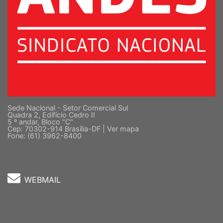
Sede Nacional - Setor Comercial Sul
Quadra 2, Edifício Cedro II
5 º andar, Bloco "C"
Cep: 70302-914 Brasília-DF |
Ver mapa
Fone: (61) 3962-8400
WEBMAIL