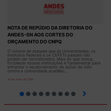
NOTA DE REPÚDIO DA DIRETORIA DO
ANDES-SN AOS CORTES DO
ORÇAMENTO DO CNPQ
O volume de ataques que as Universidades, os
Institutos Federais e os CEFETs passam não
podem ser normatizados. Mais do que nunca,
fortalecer nossas instituições é fundamental para
enfrentar o escalonamento de ações de ódio
contra a comunidade acad&ec...
24 de Junho de 2026
2
3
4
5
6
7
8
9