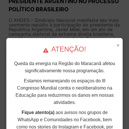
PRESIDENTE ARGENTINO NO PROCESSO
POLÍTICO BRASILEIRO
O ANDES – Sindicato Nacional manifesta seu mais
veemente repúdio à participação do presidente da
República Argentina, Javier Milei, em um ato de
campanha eleitoral da extrema direita brasileira,
ocasião em que tenta, a mando de Trump,
interferir no pro...
×
ATENÇÃO!
28 de Julho de 2026
Queda da energia na Região do Maracanã afetou
significativamente nossa programação.
Estamos remanejando os espaços do III
Congresso Mundial contra o neoliberalismo na
Educação para reduzirmos os danos em nossas
atividades.
Fique atento(a)
aos avisos nos grupos de
WhatsApp e Comunidades no Facebook, bem
como nos stories do Instagram e Facebook, por