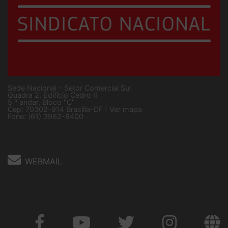
Sede Nacional - Setor Comercial Sul
Quadra 2, Edifício Cedro II
5 º andar, Bloco "C"
Cep: 70302-914 Brasília-DF |
Ver mapa
Fone: (61) 3962-8400
WEBMAIL