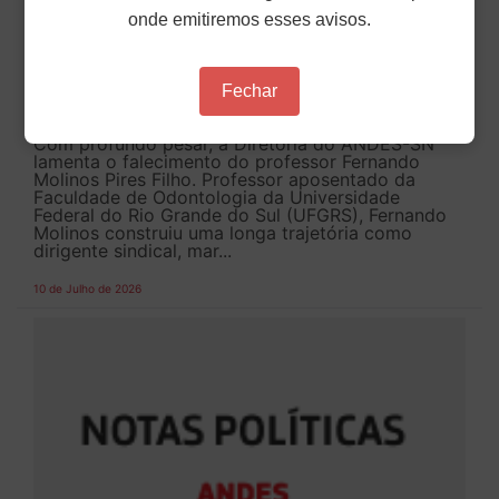
NOTA DE PESAR DA DIRETORIA DO
onde emitiremos esses avisos.
ANDES-SN PELO FALECIMENTO DO
PROFESSOR FERNANDO MOLINOS PIRES
Fechar
FILHO
Com profundo pesar, a Diretoria do ANDES-SN
lamenta o falecimento do professor Fernando
Molinos Pires Filho. Professor aposentado da
Faculdade de Odontologia da Universidade
Federal do Rio Grande do Sul (UFGRS), Fernando
Molinos construiu uma longa trajetória como
dirigente sindical, mar...
10 de Julho de 2026