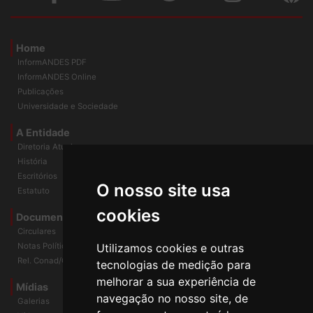
Home
InformANDES PDF
InformANDES Online
Publicações
Universidade e Sociedade
A Entidade
Diretoria Atual
História
O nosso site usa
Escritórios
Estatuto
cookies
Documentos
Circulares
Utilizamos cookies e outras
Notas Políticas
tecnologias de medição para
Rel. Conad/Congresso
melhorar a sua experiência de
navegação no nosso site, de
Mídias
Galerias