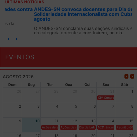
ÚLTIMAS NOTÍCIAS
ANDES-SN convoca docentes para Dia de
Solidariedade Internacionalista com Cuba em 13 de
agosto
O ANDES-SN conclama suas seções sindicais e o conjunto
da categoria docente a construírem, no dia...
EVENTOS
AGOSTO 2026
Dom
Seg
Ter
Qua
Qui
Sex
Sáb
26
27
28
29
30
31
1
XIV Congresso Brasileiro 
2
3
4
5
6
7
8
9
10
11
12
13
14
15
Ações de solidariedade a Cuba no Rio Grande do Sul - 100 anos 
Ações de solidariedade a Cuba no Rio Grande do Su
Dia de Luta em Defesa de Cuba e da S
102º Encontro da Regional
Reunião GTPE