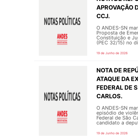
APROVAÇÃO D
CCJ.
O ANDES-SN manif
Proposta de Emen
Constituição e J
(PEC 32/15) no di
19 de Junho de 2026
NOTA DE REPÚ
ATAQUE DA E
FEDERAL DE 
CARLOS.
O ANDES-SN mani
episódio de violê
Federal de São Ca
candidato a deput
19 de Junho de 2026