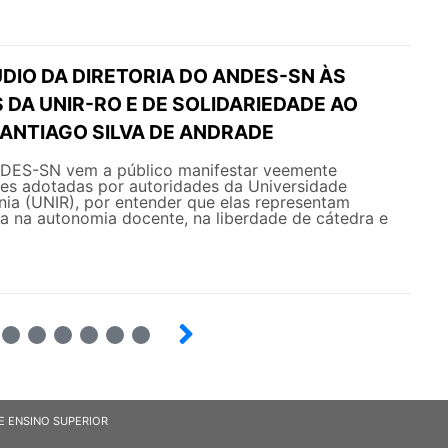
DIO DA DIRETORIA DO ANDES-SN ÀS
DA UNIR-RO E DE SOLIDARIEDADE AO
ANTIAGO SILVA DE ANDRADE
NDES-SN vem a público manifestar veemente
ões adotadas por autoridades da Universidade
nia (UNIR), por entender que elas representam
ia na autonomia docente, na liberdade de cátedra e
4
5
6
7
8
9
E ENSINO SUPERIOR