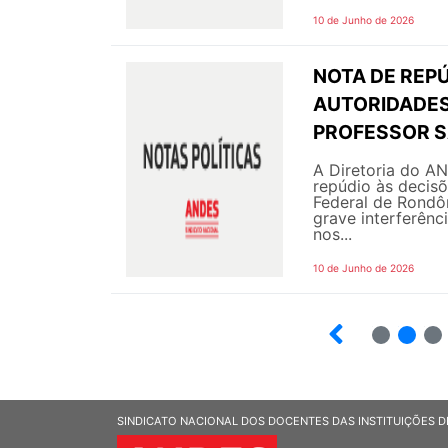
10 de Junho de 2026
NOTA DE REPÚ
AUTORIDADES 
PROFESSOR S
A Diretoria do A
repúdio às decis
Federal de Rondô
grave interferênc
nos...
10 de Junho de 2026
2
3
SINDICATO NACIONAL DOS DOCENTES DAS INSTITUIÇÕES D