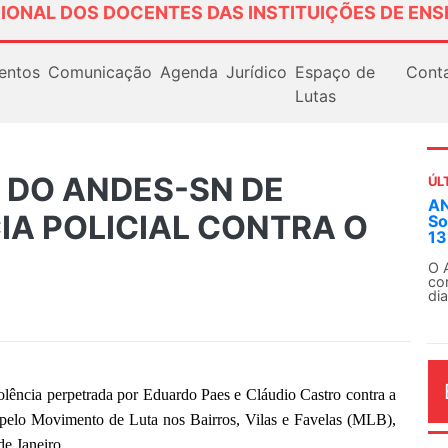
IONAL DOS DOCENTES DAS INSTITUIÇÕES DE ENS
entos
Comunicação
Agenda
Jurídico
Espaço de
Cont
Lutas
 DO ANDES-SN DE
ÚL
AN
IA POLICIAL CONTRA O
So
13
O 
co
dia
a perpetrada por Eduardo Paes e Cláudio Castro contra a
 pelo Movimento de Luta nos Bairros, Vilas e Favelas (MLB),
e Janeiro.