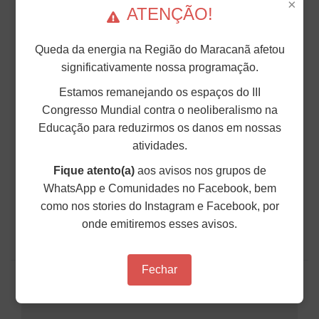
×
ATENÇÃO!
Queda da energia na Região do Maracanã afetou
NOTA DE REPÚDIO DA DIRETORIA DO
significativamente nossa programação.
ANDES-SN À RETOMADA DE PROJETO
Estamos remanejando os espaços do III
QUE IMPÕE EXAME TOXICOLÓGICO
Congresso Mundial contra o neoliberalismo na
OBRIGATÓRIO A ESTUDANTES DAS
Educação para reduzirmos os danos em nossas
UNIVERSIDADES PÚBLICAS DO PARANÁ
atividades.
O ANDES-SN repudia veementemente a retomada,
Fique atento(a)
aos avisos nos grupos de
pela Assembleia Legislativa do Paraná (ALEP), do
WhatsApp e Comunidades no Facebook, bem
Projeto de Lei nº 362/2019, que impõe a
realização obrigatória de exames toxicológicos no
como nos stories do Instagram e Facebook, por
processo de matrícula para todo o corpo discente
das universid...
onde emitiremos esses avisos.
18 de Março de 2026
Fechar