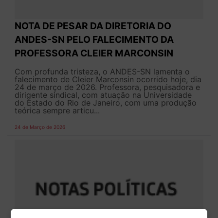
NOTA DE PESAR DA DIRETORIA DO
ANDES-SN PELO FALECIMENTO DA
PROFESSORA CLEIER MARCONSIN
Com profunda tristeza, o ANDES-SN lamenta o
falecimento de Cleier Marconsin ocorrido hoje, dia
24 de março de 2026. Professora, pesquisadora e
dirigente sindical, com atuação na Universidade
do Estado do Rio de Janeiro, com uma produção
teórica sempre articu...
24 de Março de 2026