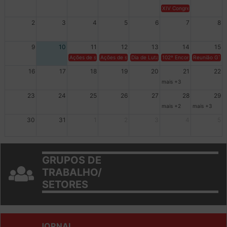
26
27
28
29
30
31
1
XIV Congresso Brasileiro 
2
3
4
5
6
7
8
9
10
11
12
13
14
15
Ações de solidariedade a Cuba no Rio Grande do Sul - 100 anos 
Ações de solidariedade a Cuba no Rio Grande do Su
Dia de Luta em Defesa de Cuba e da S
102º Encontro da Regional
Reunião GTPE
16
17
18
19
20
21
22
mais +3
23
24
25
26
27
28
29
mais +2
mais +3
30
31
1
2
3
4
5
GRUPOS DE
TRABALHO/
SETORES