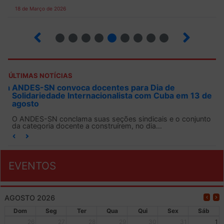
18 de Março de 2026
2
3
4
5
6
7
8
9
ÚLTIMAS NOTÍCIAS
ANDES-SN convoca docentes para Dia de
Solidariedade Internacionalista com Cuba em 13 de
agosto
O ANDES-SN conclama suas seções sindicais e o conjunto
da categoria docente a construírem, no dia...
EVENTOS
AGOSTO 2026
Dom
Seg
Ter
Qua
Qui
Sex
Sáb