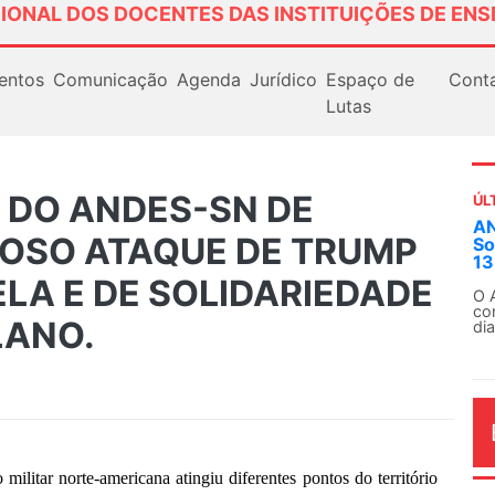
IONAL DOS DOCENTES DAS INSTITUIÇÕES DE ENS
entos
Comunicação
Agenda
Jurídico
Espaço de
Cont
Lutas
 DO ANDES-SN DE
ÚL
AN
NOSO ATAQUE DE TRUMP
So
13
LA E DE SOLIDARIEDADE
O 
co
LANO.
dia
ilitar norte-americana atingiu diferentes pontos do território