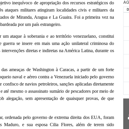
AG
etivo inequívoco de apropriação dos recursos estratégicos do
s ataques militares atingiram localidades civis e militares da
stados de Miranda, Aragua e La Guaira. Foi a primeira vez na
mbardeada por um país estrangeiro.
r um ataque à soberania e ao território venezuelano, constitui
de guerra se insere em mais uma ação unilateral criminosa do
intervenções diretas e indiretas na América Latina, durante os
 das ameaças de Washington à Caracas, a partir de um forte
oqueio naval e aéreo contra a Venezuela iniciado pelo governo
onfisco de navios petroleiros, sanções aplicadas diretamente
e até mesmo o assassinato sumário de pescadores por meio de
sob alegação, sem apresentação de quaisquer provas, de que
tar, ordenada pelo governo de extrema direita dos EUA, foram
ás Maduro, e sua esposa Cilia Flores, além de terem sido