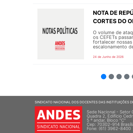
NOTA DE REPÚ
CORTES DO 
O volume de ataqu
os CEFETs passam
fortalecer nossas
escalonamento de
24 de Junho de 2026
2
3
4
5
SINDICATO NACIONAL DOS DOCENTES DAS INSTITUIÇÕES D
Sede Nacional - Setor 
Quadra 2, Edifício Cedr
5 º andar, Bloco "C"
Cep: 70302-914 Brasíl
Fone: (61) 3962-8400