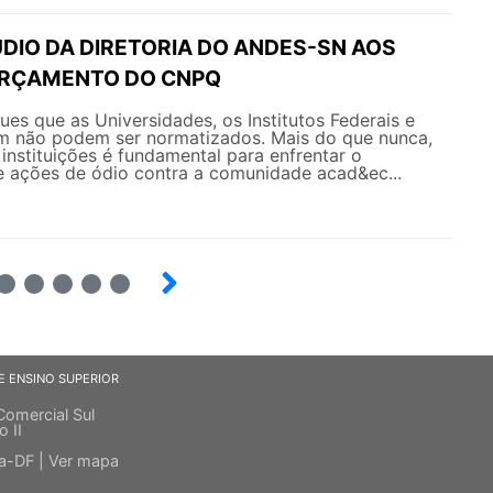
DIO DA DIRETORIA DO ANDES-SN AOS
ORÇAMENTO DO CNPQ
es que as Universidades, os Institutos Federais e
 não podem ser normatizados. Mais do que nunca,
 instituições é fundamental para enfrentar o
 ações de ódio contra a comunidade acad&ec...
6
7
8
9
E ENSINO SUPERIOR
Comercial Sul
o II
ia-DF |
Ver mapa