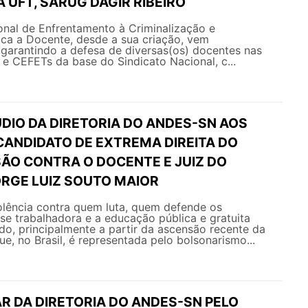
 UFT, SARUG DAGIR RIBEIRO
nal de Enfrentamento à Criminalização e
ica a Docente, desde a sua criação, vem
arantindo a defesa de diversas(os) docentes nas
s e CEFETs da base do Sindicato Nacional, c...
DIO DA DIRETORIA DO ANDES-SN AOS
CANDIDATO DE EXTREMA DIREITA DO
SÃO CONTRA O DOCENTE E JUIZ DO
RGE LUIZ SOUTO MAIOR
olência contra quem luta, quem defende os
sse trabalhadora e a educação pública e gratuita
ado, principalmente a partir da ascensão recente da
ue, no Brasil, é representada pelo bolsonarismo...
R DA DIRETORIA DO ANDES-SN PELO