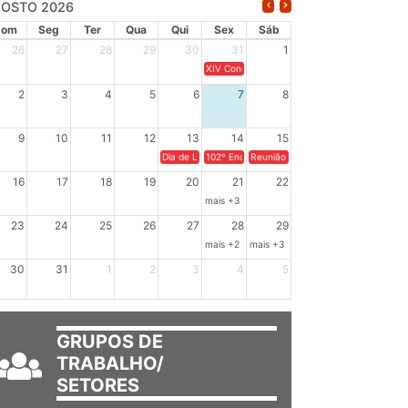
OSTO 2026
Dom
Seg
Ter
Qua
Qui
Sex
Sáb
26
27
28
29
30
31
1
XIV Congresso Brasileiro de Pesquisadores(a
2
3
4
5
6
7
8
9
10
11
12
13
14
15
Dia de Luta em Defesa de Cuba e da Soberania dos Po
102º Encontro da Regional Leste, “Em terra e
Reunião GTPE.
16
17
18
19
20
21
22
mais +3
23
24
25
26
27
28
29
mais +2
mais +3
30
31
1
2
3
4
5
GRUPOS DE
TRABALHO/
SETORES