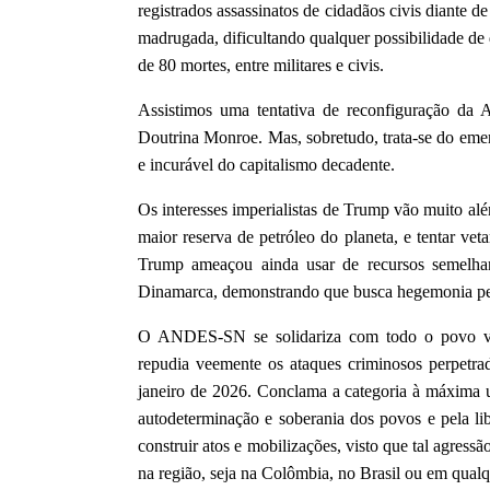
registrados assassinatos de cidadãos civis diante 
madrugada, dificultando qualquer possibilidade d
de 80 mortes, entre militares e civis.
Assistimos uma tentativa de reconfiguração da 
Doutrina Monroe. Mas, sobretudo, trata-se do emer
e incurável do capitalismo decadente.
Os interesses imperialistas de Trump vão muito al
maior reserva de petróleo do planeta, e tentar v
Trump ameaçou ainda usar de recursos semelha
Dinamarca, demonstrando que busca hegemonia pela 
O ANDES-SN se solidariza com todo o povo ve
repudia veemente os ataques criminosos perpet
janeiro de 2026. Conclama a categoria à máxima un
autodeterminação e soberania dos povos e pela li
construir atos e mobilizações, visto que tal agressã
na região, seja na Colômbia, no Brasil ou em qualq