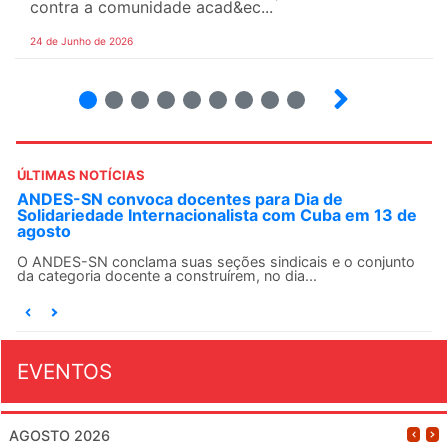
contra a comunidade acad&ec...
24 de Junho de 2026
2
3
4
5
6
7
8
9
ÚLTIMAS NOTÍCIAS
ANDES-SN convoca docentes para Dia de
Solidariedade Internacionalista com Cuba em 13 de
agosto
O ANDES-SN conclama suas seções sindicais e o conjunto
da categoria docente a construírem, no dia...
EVENTOS
AGOSTO 2026