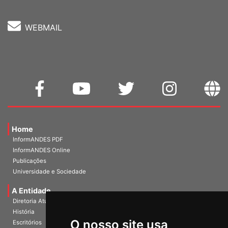
WEBMAIL
Home
InformANDES PDF
InformANDES Online
Publicações
Universidade e Sociedade
A Entidade
Diretoria Atual
História
O nosso site usa
Escritórios