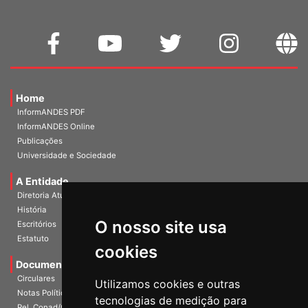
Home
InformANDES PDF
InformANDES Online
Publicações
Universidade e Sociedade
A Entidade
Diretoria Atual
História
O nosso site usa
Escritórios
Estatuto
cookies
Documentos
Circulares
Utilizamos cookies e outras
Notas Políticas
tecnologias de medição para
Rel. Conad/Congresso