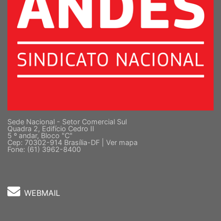
Sede Nacional - Setor Comercial Sul
Quadra 2, Edifício Cedro II
5 º andar, Bloco "C"
Cep: 70302-914 Brasília-DF |
Ver mapa
Fone: (61) 3962-8400
WEBMAIL