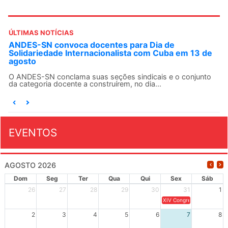
ÚLTIMAS NOTÍCIAS
ANDES-SN convoca docentes para Dia de
Solidariedade Internacionalista com Cuba em 13 de
agosto
O ANDES-SN conclama suas seções sindicais e o conjunto
da categoria docente a construírem, no dia...
EVENTOS
AGOSTO 2026
Dom
Seg
Ter
Qua
Qui
Sex
Sáb
26
27
28
29
30
31
1
XIV Congresso Brasileiro 
2
3
4
5
6
7
8