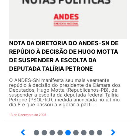
NOTA DA DIRETORIA DO ANDES-SN DE
REPÚDIO À DECISÃO DE HUGO MOTTA
DE SUSPENDER A ESCOLTA DA
DEPUTADA TALÍRIA PETRONE
O ANDES-SN manifesta seu mais veemente
repúdio à decisão do presidente da Câmara dos
Deputados, Hugo Motta (Republicanos-PB), de
suspender a escolta da deputada federal Talíria
Petrone (PSOL-RJ), medida anunciada no último
dia 8 e que passou a vigorar a parti...
13 de Dezembro de 2025
4
5
6
7
8
9
10
12