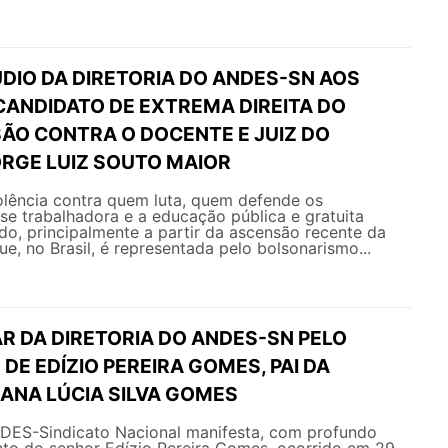
DIO DA DIRETORIA DO ANDES-SN AOS
CANDIDATO DE EXTREMA DIREITA DO
SÃO CONTRA O DOCENTE E JUIZ DO
RGE LUIZ SOUTO MAIOR
olência contra quem luta, quem defende os
sse trabalhadora e a educação pública e gratuita
ado, principalmente a partir da ascensão recente da
ue, no Brasil, é representada pelo bolsonarismo...
R DA DIRETORIA DO ANDES-SN PELO
DE EDÍZIO PEREIRA GOMES, PAI DA
ANA LÚCIA SILVA GOMES
NDES-Sindicato Nacional manifesta, com profundo
nto do senhor Edízio Pereira Gomes, ocorrido em 29