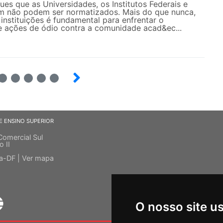
es que as Universidades, os Institutos Federais e
 não podem ser normatizados. Mais do que nunca,
 instituições é fundamental para enfrentar o
 ações de ódio contra a comunidade acad&ec...
6
7
8
9
E ENSINO SUPERIOR
Comercial Sul
o II
ia-DF |
Ver mapa
O nosso site u