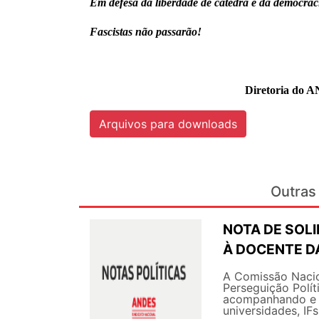
Em defesa da liberdade de cátedra e da democraci
Fascistas não passarão!
Diretoria do A
Arquivos para downloads
Outras 
NOTA DE SOL
À DOCENTE DA
A Comissão Nacio
Perseguição Polít
acompanhando e g
universidades, IF