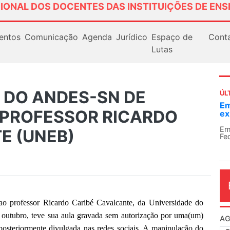
IONAL DOS DOCENTES DAS INSTITUIÇÕES DE ENS
entos
Comunicação
Agenda
Jurídico
Espaço de
Cont
Lutas
 DO ANDES-SN DE
ÚL
Em
 PROFESSOR RICARDO
ex
Em
E (UNEB)
Fe
ao professor Ricardo Caribé Cavalcante, da Universidade do
 outubro, teve sua aula gravada sem autorização por uma(um)
AG
 posteriormente divulgada nas redes sociais. A manipulação do