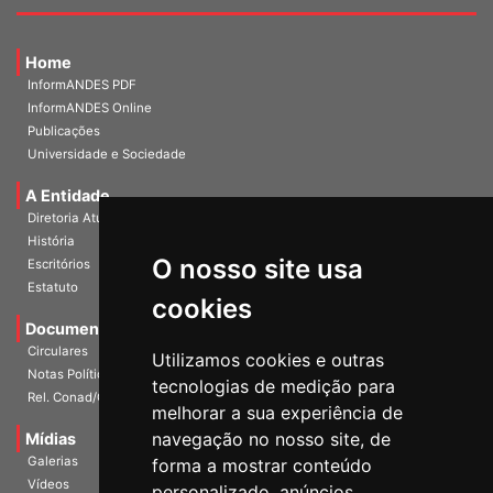
Home
InformANDES PDF
InformANDES Online
Publicações
Universidade e Sociedade
A Entidade
Diretoria Atual
História
O nosso site usa
Escritórios
Estatuto
cookies
Documentos
Circulares
Utilizamos cookies e outras
Notas Políticas
tecnologias de medição para
Rel. Conad/Congresso
melhorar a sua experiência de
navegação no nosso site, de
Mídias
Galerias
forma a mostrar conteúdo
Vídeos
personalizado, anúncios