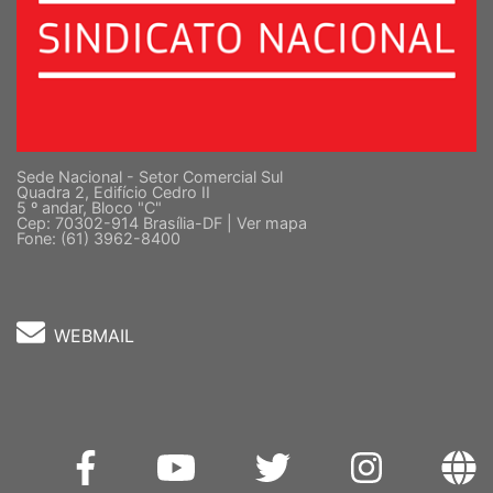
Sede Nacional - Setor Comercial Sul
Quadra 2, Edifício Cedro II
5 º andar, Bloco "C"
Cep: 70302-914 Brasília-DF |
Ver mapa
Fone: (61) 3962-8400
WEBMAIL