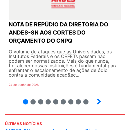
NOTA DE REPÚDIO DA DIRETORIA DO
ANDES-SN AOS CORTES DO
ORÇAMENTO DO CNPQ
O volume de ataques que as Universidades, os
Institutos Federais e os CEFETs passam não
podem ser normatizados. Mais do que nunca,
fortalecer nossas instituições é fundamental para
enfrentar o escalonamento de ações de ódio
contra a comunidade acad&ec...
24 de Junho de 2026
2
3
4
5
6
7
8
9
ÚLTIMAS NOTÍCIAS