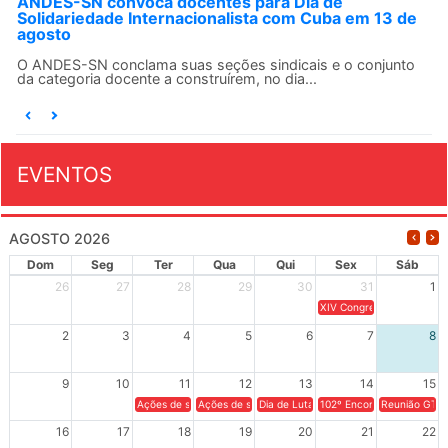
ANDES-SN convoca docentes para Dia de
Solidariedade Internacionalista com Cuba em 13 de
agosto
O ANDES-SN conclama suas seções sindicais e o conjunto
da categoria docente a construírem, no dia...
EVENTOS
AGOSTO 2026
Dom
Seg
Ter
Qua
Qui
Sex
Sáb
26
27
28
29
30
31
1
XIV Congresso Brasileiro 
2
3
4
5
6
7
8
9
10
11
12
13
14
15
Ações de solidariedade a Cuba no Rio Grande do Sul - 100 anos 
Ações de solidariedade a Cuba no Rio Grande do Su
Dia de Luta em Defesa de Cuba e da S
102º Encontro da Regional
Reunião GTPE
16
17
18
19
20
21
22