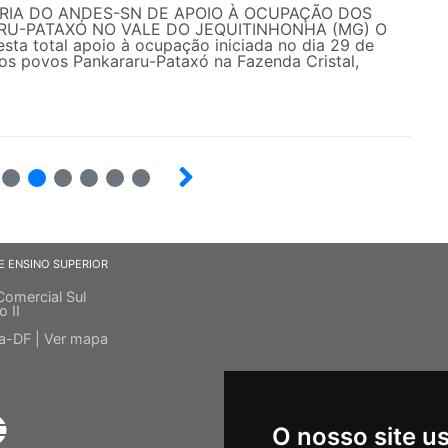
RIA DO ANDES-SN DE APOIO À OCUPAÇÃO DOS
RU-PATAXÓ NO VALE DO JEQUITINHONHA (MG) O
ta total apoio à ocupação iniciada no dia 29 de
los povos Pankararu-Pataxó na Fazenda Cristal,
14
15
16
17
18
19
E ENSINO SUPERIOR
Comercial Sul
o II
ia-DF |
Ver mapa
O nosso site u