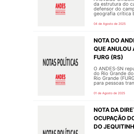
da estrutura do c
defensor do campe
geografia crítica b
04 de Agosto de 2025
NOTA DO ANDE
QUE ANULOU 
FURG (RS)
O ANDES‑SN repud
do Rio Grande do 
Rio Grande (FURG)
para pessoas tran
01 de Agosto de 2025
NOTA DA DIRE
OCUPAÇÃO DO
DO JEQUITIN