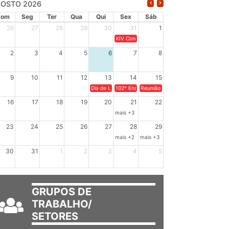
OSTO 2026
Dom
Seg
Ter
Qua
Qui
Sex
Sáb
26
27
28
29
30
31
1
XIV Congresso Brasileiro de Pesquisadores(a
2
3
4
5
6
7
8
9
10
11
12
13
14
15
Dia de Luta em Defesa de Cuba e da Soberania dos Po
102º Encontro da Regional Leste, “Em terra e
Reunião GTPE.
16
17
18
19
20
21
22
mais +3
23
24
25
26
27
28
29
mais +2
mais +3
30
31
1
2
3
4
5
GRUPOS DE
TRABALHO/
SETORES