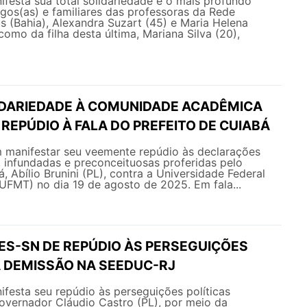
esta sua total solidariedade e o mais profundo
gos(as) e familiares das professoras da Rede
us (Bahia), Alexandra Suzart (45) e Maria Helena
como da filha desta última, Mariana Silva (20),
IDARIEDADE À COMUNIDADE ACADÊMICA
 REPÚDIO À FALA DO PREFEITO DE CUIABÁ
manifestar seu veemente repúdio às declarações
 infundadas e preconceituosas proferidas pelo
, Abílio Brunini (PL), contra a Universidade Federal
UFMT) no dia 19 de agosto de 2025. Em fala...
ES-SN DE REPÚDIO ÀS PERSEGUIÇÕES
À DEMISSÃO NA SEEDUC-RJ
esta seu repúdio às perseguições políticas
overnador Cláudio Castro (PL), por meio da