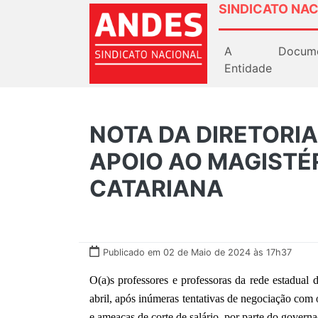
SINDICATO NAC
A
Docum
Entidade
NOTA DA DIRETORI
APOIO AO MAGISTÉ
CATARIANA
Publicado em 02 de Maio de 2024 às 17h37
O(a)s professores e professoras da rede estadual
abril, após inúmeras tentativas de negociação com 
e ameaças de corte de salário, por parte do govern