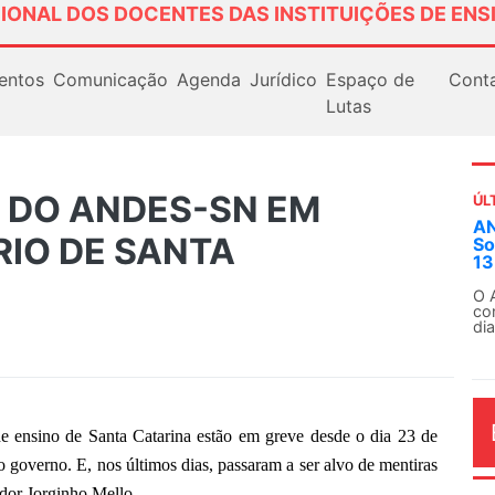
IONAL DOS DOCENTES DAS INSTITUIÇÕES DE ENS
entos
Comunicação
Agenda
Jurídico
Espaço de
Cont
Lutas
A DO ANDES-SN EM
ÚL
AN
RIO DE SANTA
So
13
O 
co
dia
 de ensino de Santa Catarina estão em greve desde o dia 23 de
o governo. E, nos últimos dias, passaram a ser alvo de mentiras
ador Jorginho Mello.