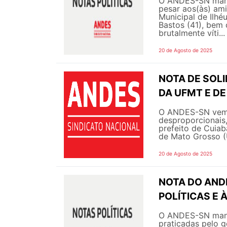
O ANDES-SN manif
pesar aos(às) ami
Municipal de Ilhé
Bastos (41), bem 
brutalmente víti...
20 de Agosto de 2025
NOTA DE SOL
DA UFMT E DE
O ANDES-SN vem 
desproporcionais,
prefeito de Cuiabá
de Mato Grosso (
20 de Agosto de 2025
NOTA DO AND
POLÍTICAS E 
O ANDES-SN manif
praticadas pelo g