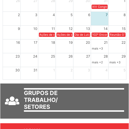
26
27
28
29
30
31
1
XIV Congresso Brasileiro 
2
3
4
5
6
7
8
9
10
11
12
13
14
15
Ações de solidariedade a Cuba no Rio Grande do Sul - 100 anos 
Ações de solidariedade a Cuba no Rio Grande do Su
Dia de Luta em Defesa de Cuba e da S
102º Encontro da Regional
Reunião GTPE
16
17
18
19
20
21
22
mais +3
23
24
25
26
27
28
29
mais +2
mais +3
30
31
1
2
3
4
5
GRUPOS DE
TRABALHO/
SETORES