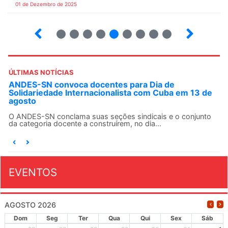
01 de Dezembro de 2025
5
6
7
8
9
10
12
13
ÚLTIMAS NOTÍCIAS
ANDES-SN convoca docentes para Dia de
Solidariedade Internacionalista com Cuba em 13 de
agosto
O ANDES-SN conclama suas seções sindicais e o conjunto
da categoria docente a construírem, no dia...
EVENTOS
AGOSTO 2026
Dom
Seg
Ter
Qua
Qui
Sex
Sáb