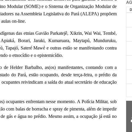
AG
nsino Modular (SOME) e o Sistema de Organização Modular de
iadores na Assembleia Legislativa do Pará (ALEPA) propõem
 aulas on-line.
indígenas das etnias Gavião Parkatejê, Xikrin, Wai Wai, Tembé,
 Apiaká, Borari, Jaraki, Kumaruara, Maytapú, Munduruku,
, Tapajó, Sateré Mawé e outras estão se manifestando contra
ndo o etnocídio e o epistemicídio.
o de Helder Barbalho, as(os) manifestantes, contando com a
estado do Pará, estão ocupando, desde terça-feira, o prédio da
 ocupantes reivindicam a saída do atual secretário de educação
os) ocupantes enfrentam nesse momento. A Polícia Militar, sob
ão com balas de borracha e spray de pimenta, além de impedir
o de gás e água no prédio. Mesmo assim, a ocupação já está no