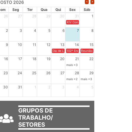
OSTO 2026
Dom
Seg
Ter
Qua
Qui
Sex
Sáb
26
27
28
29
30
31
1
XIV Congresso Brasileiro de Pesquisadores(a
2
3
4
5
6
7
8
9
10
11
12
13
14
15
Dia de Luta em Defesa de Cuba e da Soberania dos Po
102º Encontro da Regional Leste, “Em terra e
Reunião GTPE.
16
17
18
19
20
21
22
mais +3
23
24
25
26
27
28
29
mais +2
mais +3
30
31
1
2
3
4
5
GRUPOS DE
TRABALHO/
SETORES