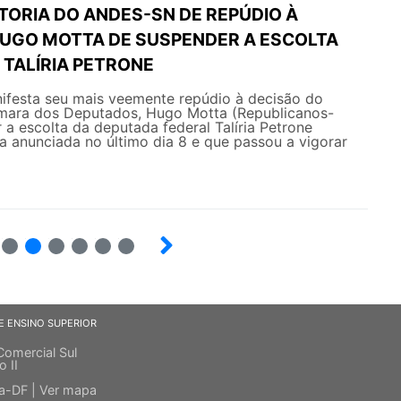
TORIA DO ANDES-SN DE REPÚDIO À
HUGO MOTTA DE SUSPENDER A ESCOLTA
 TALÍRIA PETRONE
esta seu mais veemente repúdio à decisão do
mara dos Deputados, Hugo Motta (Republicanos-
 a escolta da deputada federal Talíria Petrone
 anunciada no último dia 8 e que passou a vigorar
7
8
9
10
12
E ENSINO SUPERIOR
Comercial Sul
o II
ia-DF |
Ver mapa