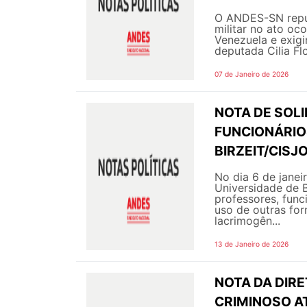
O ANDES-SN repud
militar no ato oc
Venezuela e exigi
deputada Cilia Flo
07 de Janeiro de 2026
NOTA DE SOL
FUNCIONÁRIO
BIRZEIT/CISJ
No dia 6 de janei
Universidade de B
professores, func
uso de outras fo
lacrimogên...
13 de Janeiro de 2026
NOTA DA DIRE
CRIMINOSO A