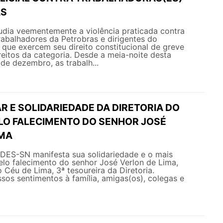
AS
ia veementemente a violência praticada contra
rabalhadores da Petrobras e dirigentes do
 que exercem seu direito constitucional de greve
eitos da categoria. Desde a meia-noite desta
 de dezembro, as trabalh...
R E SOLIDARIEDADE DA DIRETORIA DO
LO FALECIMENTO DO SENHOR JOSÉ
IMA
NDES-SN manifesta sua solidariedade e o mais
elo falecimento do senhor José Verlon de Lima,
 Céu de Lima, 3ª tesoureira da Diretoria.
os sentimentos à família, amigas(os), colegas e