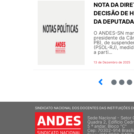
NOTA DA DIRE
DECISÃO DE 
DA DEPUTADA
O ANDES-SN manif
presidente da Câ
PB), de suspender
(PSOL-RJ), medida
a parti...
13 de Dezembro de 2025
4
5
6
SINDICATO NACIONAL DOS DOCENTES DAS INSTITUIÇÕES D
Sede Nacional - Setor 
Quadra 2, Edifício Cedr
5 º andar, Bloco "C"
Cep: 70302-914 Brasíl