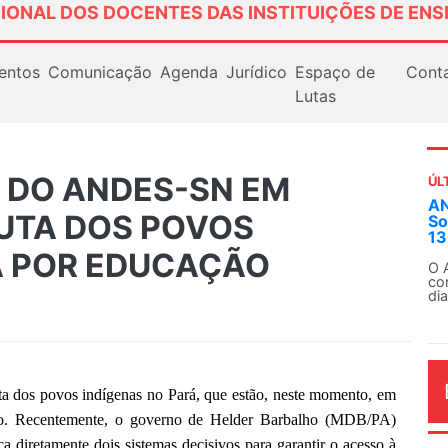
IONAL DOS DOCENTES DAS INSTITUIÇÕES DE ENS
entos
Comunicação
Agenda
Jurídico
Espaço de
Cont
Lutas
A DO ANDES-SN EM
ÚL
AN
LUTA DOS POVOS
So
13
Á POR EDUCAÇÃO
O 
co
dia
a dos povos indígenas no Pará, que estão, neste momento, em
ado. Recentemente, o governo de Helder Barbalho (MDB/PA)
a diretamente dois sistemas decisivos para garantir o acesso à