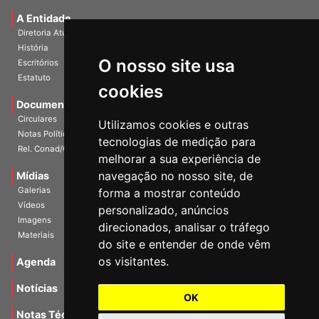
A Entidade
Diretoria Atual
História
O nosso site usa
Escritórios
Estatuto
cookies
Documentos
Circulares
Utilizamos cookies e outras
Notas Políticas
tecnologias de medição para
Rel. Conad/Congresso
melhorar a sua experiência de
navegação no nosso site, de
Mídias
Galerias
forma a mostrar conteúdo
Vídeos
personalizado, anúncios
Imagens
direcionados, analisar o tráfego
Materiais
do site e entender de onde vêm
os visitantes.
Agenda
Notícias
OK
Notas Técnicas