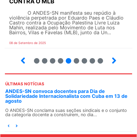
CONTRA O MLB
O ANDES-SN manifesta seu repúdio à
violência perpetrada por Eduardo Paes e Cláudio
Castro contra a Ocupação Palestina Livre Luiza
Mahin, realizada pelo Movimento de Luta nos
Bairros, Vilas e Favelas (MLB), junto da Un...
08 de Setembro de 2025
9
10
12
13
14
15
16
17
ÚLTIMAS NOTÍCIAS
ANDES-SN convoca docentes para Dia de
Solidariedade Internacionalista com Cuba em 13 de
agosto
O ANDES-SN conclama suas seções sindicais e o conjunto
da categoria docente a construírem, no dia...