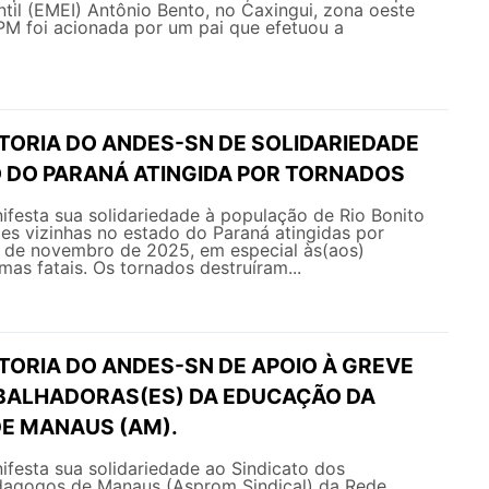
til (EMEI) Antônio Bento, no Caxingui, zona oeste
PM foi acionada por um pai que efetuou a
ETORIA DO ANDES-SN DE SOLIDARIEDADE
 DO PARANÁ ATINGIDA POR TORNADOS
esta sua solidariedade à população de Rio Bonito
es vizinhas no estado do Paraná atingidas por
7 de novembro de 2025, em especial às(aos)
imas fatais. Os tornados destruíram...
TORIA DO ANDES-SN DE APOIO À GREVE
BALHADORAS(ES) DA EDUCAÇÃO DA
DE MANAUS (AM).
esta sua solidariedade ao Sindicato dos
dagogos de Manaus (Asprom Sindical) da Rede