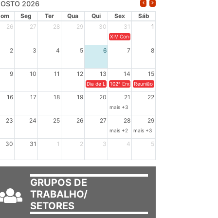
OSTO 2026
Dom
Seg
Ter
Qua
Qui
Sex
Sáb
26
27
28
29
30
31
1
XIV Congresso Brasileiro de Pesquisadores(a
2
3
4
5
6
7
8
9
10
11
12
13
14
15
Dia de Luta em Defesa de Cuba e da Soberania dos Po
102º Encontro da Regional Leste, “Em terra e
Reunião GTPE.
16
17
18
19
20
21
22
mais +3
23
24
25
26
27
28
29
mais +2
mais +3
30
31
1
2
3
4
5
GRUPOS DE
TRABALHO/
SETORES