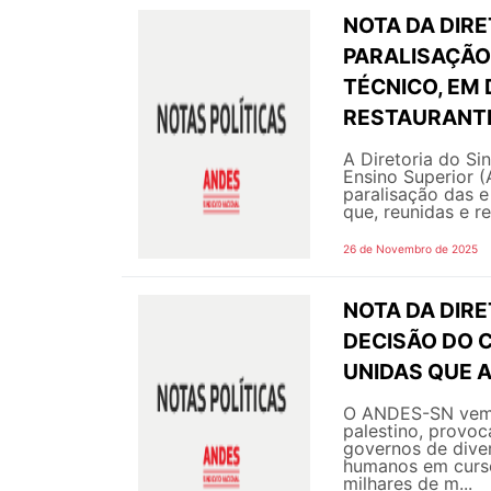
NOTA DA DIRE
PARALISAÇÃO
TÉCNICO, EM
RESTAURANTE
A Diretoria do Si
Ensino Superior 
paralisação das e
que, reunidas e r
26 de Novembro de 2025
NOTA DA DIRE
DECISÃO DO 
UNIDAS QUE 
O ANDES-SN vem i
palestino, provoc
governos de diver
humanos em curso
milhares de m...