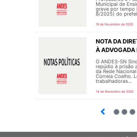
Municipal de Ens
greve por tempo 
8/2025) do prefei
18 de Novembro de 2025
NOTA DA DIR
À ADVOGADA 
O ANDES-SN Sindi
repúdio à prisão a
da Rede Nacional
Correia Coelho. L
trabalhadoras...
14 de Novembro de 2025
6
7
8