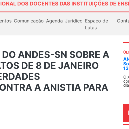
IONAL DOS DOCENTES DAS INSTITUIÇÕES DE ENS
entos
Comunicação
Agenda
Jurídico
Espaço de
Cont
Lutas
A DO ANDES-SN SOBRE A
ÚL
AN
TOS DE 8 DE JANEIRO
So
13
BERDADES
O 
co
ONTRA A ANISTIA PARA
dia