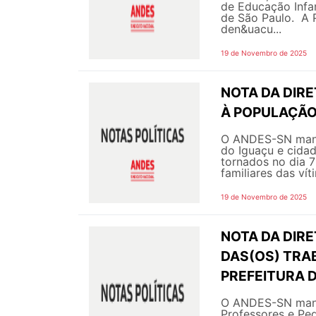
de Educação Infan
de São Paulo. A 
den&uacu...
19 de Novembro de 2025
NOTA DA DIR
À POPULAÇÃO
O ANDES-SN manif
do Iguaçu e cidad
tornados no dia 
familiares das vít
19 de Novembro de 2025
NOTA DA DIRE
DAS(OS) TRA
PREFEITURA 
O ANDES-SN manif
Professores e Pe