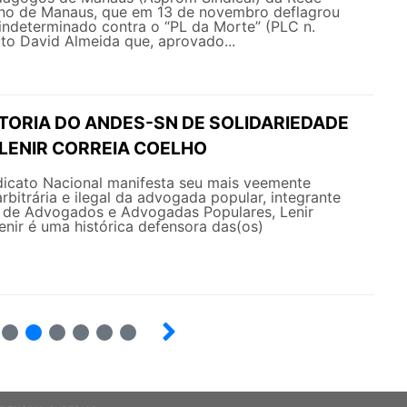
ino de Manaus, que em 13 de novembro deflagrou
indeterminado contra o “PL da Morte” (PLC n.
to David Almeida que, aprovado...
ETORIA DO ANDES-SN DE SOLIDARIEDADE
LENIR CORREIA COELHO
cato Nacional manifesta seu mais veemente
rbitrária e ilegal da advogada popular, integrante
 de Advogados e Advogadas Populares, Lenir
enir é uma histórica defensora das(os)
9
10
12
13
14