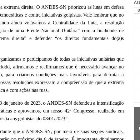
AG
s da extrema direita, O ANDES-SN priorizou as lutas em defesa
democráticas e contra iniciativas golpistas. Vale lembrar que no
ando ainda votávamos a Centralidade da Luta, a resolução
ução de uma Frente Nacional Unitária” com a finalidade de
ema direita” e defender “os direitos fundamentais do(a)s
amos e participamos de todas as iniciativas unitárias que
ríodo, afirmamos e reafirmamos que é necessário avançar no
a, para criarmos condições mais favoráveis para derrotar a
e nossas resoluções expressam a compreensão de que a extrema
ica e com ações nas ruas.
e janeiro de 2023, o ANDES-SN defendeu a intensificação
ráticas e aprovamos, em nosso 42º Congresso, realizado em
istia aos golpistas do 08/01/2023”.
e que o ANDES-SN, por meio de suas seções sindicais,
orrerão no próximo dia 8 de janeiro. É importante divulgarmos