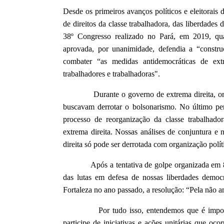
Desde os primeiros avanços políticos e eleitorai
de direitos da classe trabalhadora, das liberdades 
38º Congresso realizado no Pará, em 2019, qu
aprovada, por unanimidade, defendia a “constr
combater “as medidas antidemocráticas de extr
trabalhadores e trabalhadoras".
Durante o governo de extrema direita, organiz
buscavam derrotar o bolsonarismo. No último pe
processo de reorganização da classe trabalhador
extrema direita. Nossas análises de conjuntura 
direita só pode ser derrotada com organização polít
Após a tentativa de golpe organizada em 8 d
das lutas em defesa de nossas liberdades democ
Fortaleza no ano passado, a resolução: “Pela não an
Por tudo isso, entendemos que é important
participe de iniciativas e ações unitárias que oc