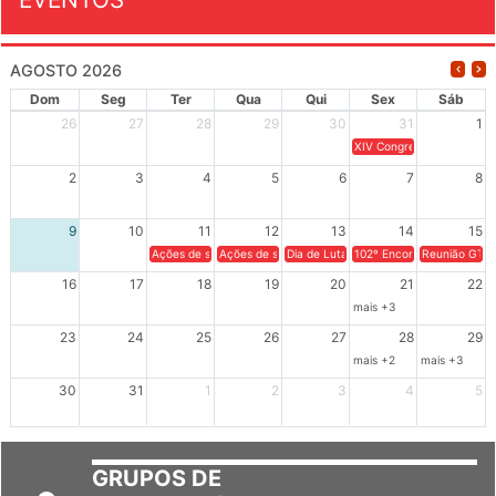
AGOSTO 2026
Dom
Seg
Ter
Qua
Qui
Sex
Sáb
26
27
28
29
30
31
1
XIV Congresso Brasileiro 
2
3
4
5
6
7
8
9
10
11
12
13
14
15
Ações de solidariedade a Cuba no Rio Grande do Sul - 100 anos 
Ações de solidariedade a Cuba no Rio Grande do Su
Dia de Luta em Defesa de Cuba e da S
102º Encontro da Regional
Reunião GTPE
16
17
18
19
20
21
22
mais +3
23
24
25
26
27
28
29
mais +2
mais +3
30
31
1
2
3
4
5
GRUPOS DE