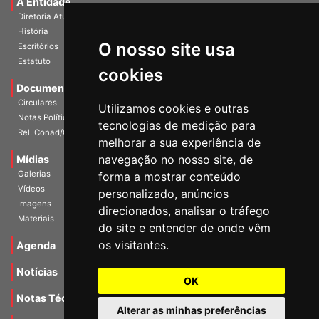
A Entidade
Diretoria Atual
História
O nosso site usa
Escritórios
Estatuto
cookies
Documentos
Circulares
Utilizamos cookies e outras
Notas Políticas
tecnologias de medição para
Rel. Conad/Congresso
melhorar a sua experiência de
navegação no nosso site, de
Mídias
Galerias
forma a mostrar conteúdo
Vídeos
personalizado, anúncios
Imagens
direcionados, analisar o tráfego
Materiais
do site e entender de onde vêm
os visitantes.
Agenda
Notícias
OK
Notas Técnicas
Alterar as minhas preferências