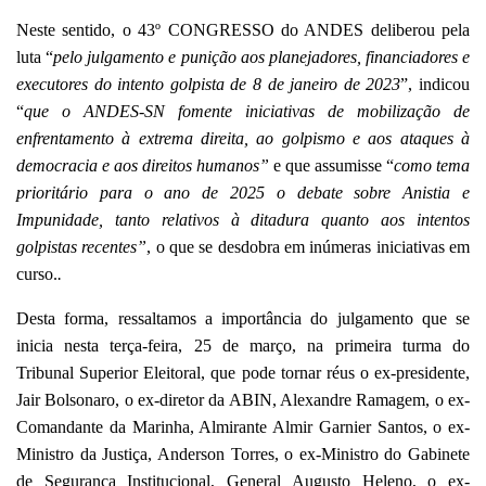
Neste sentido, o 43º CONGRESSO do ANDES deliberou pela
luta “
pelo julgamento e punição aos planejadores, financiadores e
executores do intento golpista de 8 de janeiro de 2023
”, indicou
“
que o ANDES-SN fomente iniciativas de mobilização de
enfrentamento à extrema direita, ao golpismo e aos ataques à
democracia e aos direitos humanos”
e que assumisse “
como tema
prioritário para o ano de 2025 o debate sobre Anistia e
Impunidade, tanto relativos à ditadura quanto aos intentos
golpistas recentes”
, o que se desdobra em inúmeras iniciativas em
curso.
.
Desta forma, ressaltamos a importância do julgamento que se
inicia nesta terça-feira, 25 de março, na primeira turma do
Tribunal Superior Eleitoral, que pode tornar réus o ex-presidente,
Jair Bolsonaro, o ex-diretor da ABIN, Alexandre Ramagem, o ex-
Comandante da Marinha, Almirante Almir Garnier Santos, o ex-
Ministro da Justiça, Anderson Torres, o ex-Ministro do Gabinete
de Segurança Institucional, General Augusto Heleno, o ex-