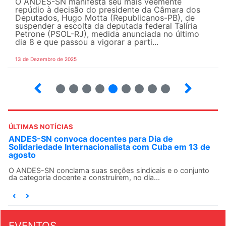
O ANDES-SN manifesta seu mais veemente
repúdio à decisão do presidente da Câmara dos
Deputados, Hugo Motta (Republicanos-PB), de
suspender a escolta da deputada federal Talíria
Petrone (PSOL-RJ), medida anunciada no último
dia 8 e que passou a vigorar a parti...
13 de Dezembro de 2025
4
5
6
7
8
9
10
12
ÚLTIMAS NOTÍCIAS
ANDES-SN convoca docentes para Dia de
Solidariedade Internacionalista com Cuba em 13 de
agosto
O ANDES-SN conclama suas seções sindicais e o conjunto
da categoria docente a construírem, no dia...
EVENTOS