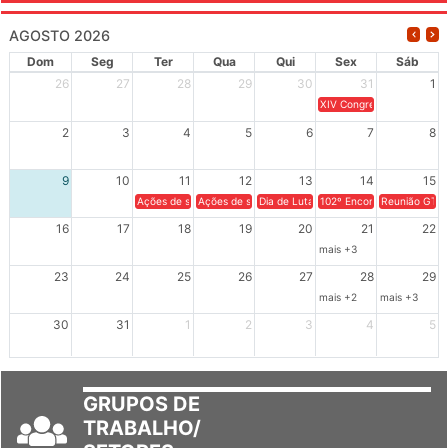
AGOSTO 2026
Dom
Seg
Ter
Qua
Qui
Sex
Sáb
26
27
28
29
30
31
1
XIV Congresso Brasileiro 
2
3
4
5
6
7
8
9
10
11
12
13
14
15
Ações de solidariedade a Cuba no Rio Grande do Sul - 100 anos 
Ações de solidariedade a Cuba no Rio Grande do Su
Dia de Luta em Defesa de Cuba e da S
102º Encontro da Regional
Reunião GTPE
16
17
18
19
20
21
22
mais +3
23
24
25
26
27
28
29
mais +2
mais +3
30
31
1
2
3
4
5
GRUPOS DE
TRABALHO/