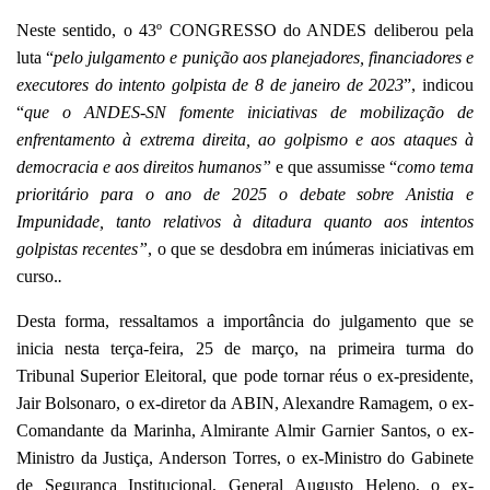
Neste sentido, o 43º CONGRESSO do ANDES deliberou pela
luta “
pelo julgamento e punição aos planejadores, financiadores e
executores do intento golpista de 8 de janeiro de 2023
”, indicou
“
que o ANDES-SN fomente iniciativas de mobilização de
enfrentamento à extrema direita, ao golpismo e aos ataques à
democracia e aos direitos humanos”
e que assumisse “
como tema
prioritário para o ano de 2025 o debate sobre Anistia e
Impunidade, tanto relativos à ditadura quanto aos intentos
golpistas recentes”
, o que se desdobra em inúmeras iniciativas em
curso.
.
Desta forma, ressaltamos a importância do julgamento que se
inicia nesta terça-feira, 25 de março, na primeira turma do
Tribunal Superior Eleitoral, que pode tornar réus o ex-presidente,
Jair Bolsonaro, o ex-diretor da ABIN, Alexandre Ramagem, o ex-
Comandante da Marinha, Almirante Almir Garnier Santos, o ex-
Ministro da Justiça, Anderson Torres, o ex-Ministro do Gabinete
de Segurança Institucional, General Augusto Heleno, o ex-