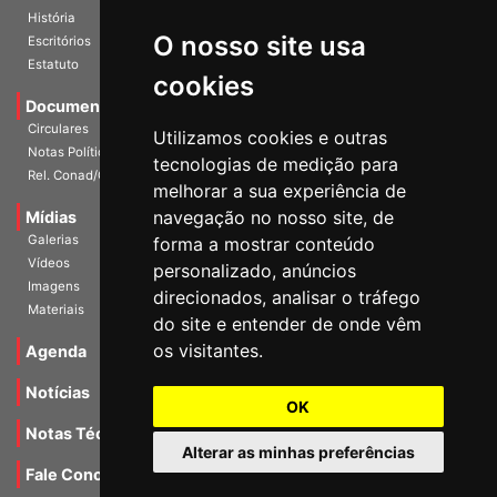
História
O nosso site usa
Escritórios
Estatuto
cookies
Documentos
Circulares
Utilizamos cookies e outras
Notas Políticas
tecnologias de medição para
Rel. Conad/Congresso
melhorar a sua experiência de
navegação no nosso site, de
Mídias
Galerias
forma a mostrar conteúdo
Vídeos
personalizado, anúncios
Imagens
direcionados, analisar o tráfego
Materiais
do site e entender de onde vêm
os visitantes.
Agenda
Notícias
OK
Notas Técnicas
Alterar as minhas preferências
Fale Conocsco