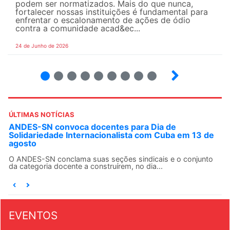
podem ser normatizados. Mais do que nunca,
fortalecer nossas instituições é fundamental para
enfrentar o escalonamento de ações de ódio
contra a comunidade acad&ec...
24 de Junho de 2026
2
3
4
5
6
7
8
9
ÚLTIMAS NOTÍCIAS
ANDES-SN convoca docentes para Dia de
Solidariedade Internacionalista com Cuba em 13 de
agosto
O ANDES-SN conclama suas seções sindicais e o conjunto
da categoria docente a construírem, no dia...
EVENTOS