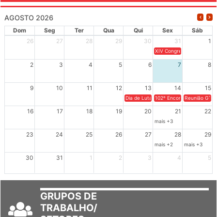
AGOSTO 2026
Dom
Seg
Ter
Qua
Qui
Sex
Sáb
26
27
28
29
30
31
1
XIV Congresso Brasileiro 
2
3
4
5
6
7
8
9
10
11
12
13
14
15
Dia de Luta em Defesa de Cuba e da S
102º Encontro da Regional
Reunião GTPE
16
17
18
19
20
21
22
mais +3
23
24
25
26
27
28
29
mais +2
mais +3
30
31
1
2
3
4
5
GRUPOS DE
TRABALHO/