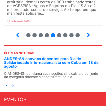
arbitrária, demitiu cerca de 900 trabalhadores(as)
da AGESPISA (Águas e Esgotos do Piauí S.A.) e 2
mil prestadores(as) de serviço. Ao tempo em que
manifesta solidarie...
22 de Maio de 2025
13
14
15
16
17
18
19
20
21
ÚLTIMAS NOTÍCIAS
ANDES-SN convoca docentes para Dia de
Solidariedade Internacionalista com Cuba em 13 de
agosto
O ANDES-SN conclama suas seções sindicais e o conjunto
da categoria docente a construírem, no dia...
EVENTOS