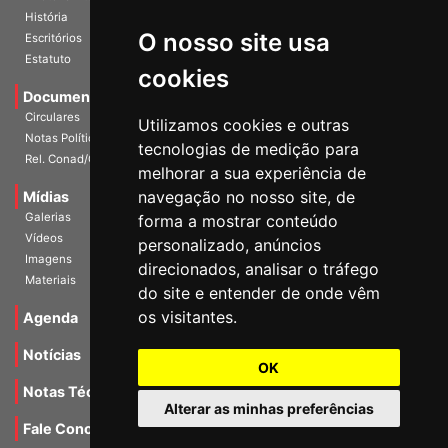
História
O nosso site usa
Escritórios
Estatuto
cookies
Documentos
Circulares
Utilizamos cookies e outras
Notas Políticas
tecnologias de medição para
Rel. Conad/Congresso
melhorar a sua experiência de
navegação no nosso site, de
Mídias
Galerias
forma a mostrar conteúdo
Vídeos
personalizado, anúncios
Imagens
direcionados, analisar o tráfego
Materiais
do site e entender de onde vêm
os visitantes.
Agenda
Notícias
OK
Notas Técnicas
Alterar as minhas preferências
Fale Conocsco