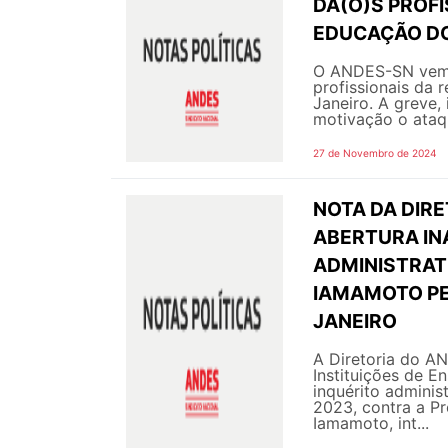
DA(O)S PROFI
EDUCAÇÃO DO 
O ANDES-SN vem a
profissionais da 
Janeiro. A greve,
motivação o ataq
27 de Novembro de 2024
NOTA DA DIRE
ABERTURA IN
ADMINISTRAT
IAMAMOTO PE
JANEIRO
A Diretoria do A
Instituições de E
inquérito administ
2023, contra a Pr
Iamamoto, int...