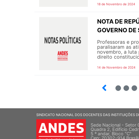
18 de Novembro de 2024
NOTA DE REPÚ
GOVERNO DE S
Professoras e pro
paralisaram as at
novembro, a luta 
direito constituci
14 de Novembro de 2024
20
21
22
SINDICATO NACIONAL DOS DOCENTES DAS INSTITUIÇÕES D
Sede Nacional - Setor 
Quadra 2, Edifício Cedr
5 º andar, Bloco "C"
Cep: 70302-914 Brasíl