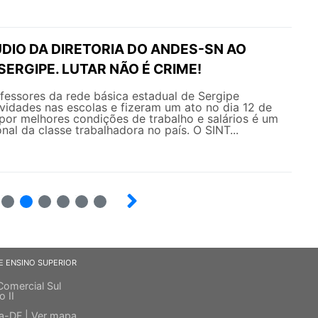
DIO DA DIRETORIA DO ANDES-SN AO
ERGIPE. LUTAR NÃO É CRIME!
fessores da rede básica estadual de Sergipe
ividades nas escolas e fizeram um ato no dia 12 de
por melhores condições de trabalho e salários é um
onal da classe trabalhadora no país. O SINT...
23
24
25
26
27
28
E ENSINO SUPERIOR
Comercial Sul
o II
ia-DF |
Ver mapa