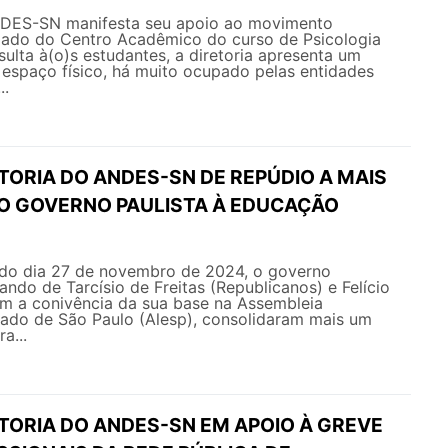
NDES-SN manifesta seu apoio ao movimento
izado do Centro Acadêmico do curso de Psicologia
ulta à(o)s estudantes, a diretoria apresenta um
espaço físico, há muito ocupado pelas entidades
..
TORIA DO ANDES-SN DE REPÚDIO A MAIS
O GOVERNO PAULISTA À EDUCAÇÃO
e do dia 27 de novembro de 2024, o governo
ando de Tarcísio de Freitas (Republicanos) e Felício
m a conivência da sua base na Assembleia
tado de São Paulo (Alesp​), consolidaram mais um
a...
ETORIA DO ANDES-SN EM APOIO À GREVE