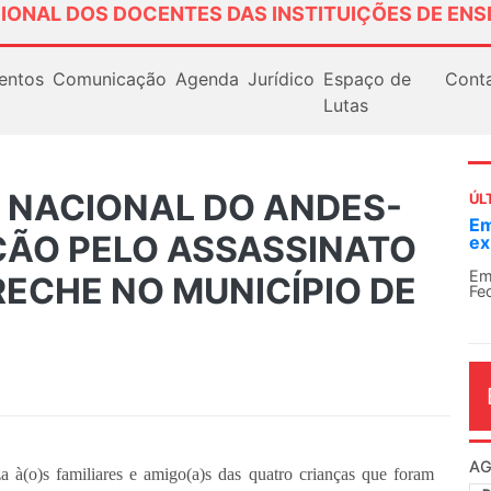
IONAL DOS DOCENTES DAS INSTITUIÇÕES DE ENS
entos
Comunicação
Agenda
Jurídico
Espaço de
Cont
Lutas
A NACIONAL DO ANDES-
ÚL
Em
ÃO PELO ASSASSINATO
ex
Em
RECHE NO MUNICÍPIO DE
Fe
AG
à(o)s familiares e amigo(a)s das quatro crianças que foram