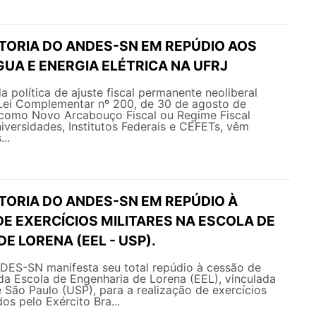
ETORIA DO ANDES-SN EM REPÚDIO AOS
UA E ENERGIA ELÉTRICA NA UFRJ
 política de ajuste fiscal permanente neoliberal
 Lei Complementar nº 200, de 30 de agosto de
como Novo Arcabouço Fiscal ou Regime Fiscal
niversidades, Institutos Federais e CEFETs, vêm
..
TORIA DO ANDES-SN EM REPÚDIO À
E EXERCÍCIOS MILITARES NA ESCOLA DE
E LORENA (EEL - USP).
NDES-SN manifesta seu total repúdio à cessão de
da Escola de Engenharia de Lorena (EEL), vinculada
 São Paulo (USP), para a realização de exercícios
os pelo Exército Bra...