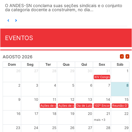
O ANDES-SN conclama suas seções sindicais e o conjunto
da categoria docente a construírem, no dia...
EVENTOS
AGOSTO 2026
Dom
Seg
Ter
Qua
Qui
Sex
Sáb
26
27
28
29
30
31
1
XIV Congresso Brasileiro 
2
3
4
5
6
7
8
9
10
11
12
13
14
15
Ações de solidariedade a Cuba no Rio Grande do Sul - 100 anos 
Ações de solidariedade a Cuba no Rio Grande do Su
Dia de Luta em Defesa de Cuba e da S
102º Encontro da Regional
Reunião GTPE
16
17
18
19
20
21
22
mais +3
23
24
25
26
27
28
29