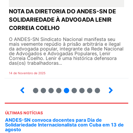
NOTA DA DIRETORIA DO ANDES-SN DE
SOLIDARIEDADE À ADVOGADA LENIR
CORREIA COELHO
O ANDES-SN Sindicato Nacional manifesta seu
mais veemente repúdio à prisão arbitrária e ilegal
da advogada popular, integrante da Rede Nacional
de Advogados e Advogadas Populares, Lenir
Correia Coelho. Lenir é uma histórica defensora
das(os) trabalhadoras...
14 de Novembro de 2025
6
7
8
9
10
12
13
14
ÚLTIMAS NOTÍCIAS
ANDES-SN convoca docentes para Dia de
Solidariedade Internacionalista com Cuba em 13 de
agosto