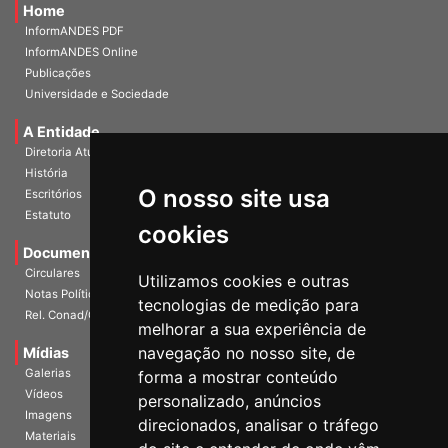
Home
InformANDES PDF
InformANDES Online
Publicações
Universidade e Sociedade
A Entidade
Diretoria Atual
História
O nosso site usa
Escritórios
Estatuto
cookies
Documentos
Circulares
Utilizamos cookies e outras
Notas Políticas
tecnologias de medição para
Rel. Conad/Congresso
melhorar a sua experiência de
navegação no nosso site, de
Mídias
Galerias
forma a mostrar conteúdo
Vídeos
personalizado, anúncios
Imagens
direcionados, analisar o tráfego
Materiais