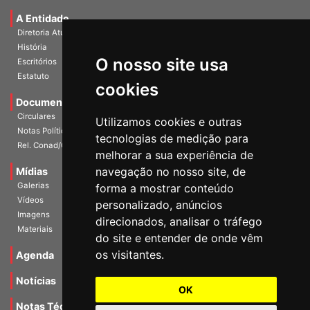
A Entidade
Diretoria Atual
História
O nosso site usa
Escritórios
Estatuto
cookies
Documentos
Circulares
Utilizamos cookies e outras
Notas Políticas
tecnologias de medição para
Rel. Conad/Congresso
melhorar a sua experiência de
navegação no nosso site, de
Mídias
Galerias
forma a mostrar conteúdo
Vídeos
personalizado, anúncios
Imagens
direcionados, analisar o tráfego
Materiais
do site e entender de onde vêm
os visitantes.
Agenda
Notícias
OK
Notas Técnicas