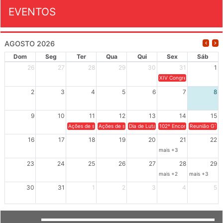
EVENTOS
AGOSTO 2026
Dom
Seg
Ter
Qua
Qui
Sex
Sáb
26
27
28
29
30
31
1
XIV Congresso Brasileiro 
2
3
4
5
6
7
8
9
10
11
12
13
14
15
Ações de solidariedade a Cuba no Rio Grande do Sul - 100 anos 
Ações de solidariedade a Cuba no Rio Grande do Su
Dia de Luta em Defesa de Cuba e da S
102º Encontro da Regional
Reunião GTPE
16
17
18
19
20
21
22
mais +3
23
24
25
26
27
28
29
mais +2
mais +3
30
31
1
2
3
4
5