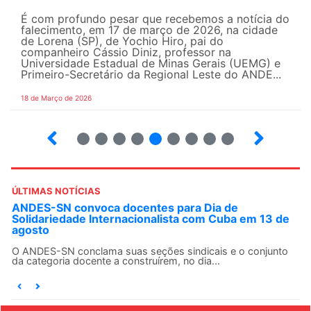
É com profundo pesar que recebemos a notícia do
falecimento, em 17 de março de 2026, na cidade
de Lorena (SP), de Yochio Hiro, pai do
companheiro Cássio Diniz, professor na
Universidade Estadual de Minas Gerais (UEMG) e
Primeiro-Secretário da Regional Leste do ANDE...
18 de Março de 2026
2
3
4
5
6
7
8
9
ÚLTIMAS NOTÍCIAS
ANDES-SN convoca docentes para Dia de
Solidariedade Internacionalista com Cuba em 13 de
agosto
O ANDES-SN conclama suas seções sindicais e o conjunto
da categoria docente a construírem, no dia...