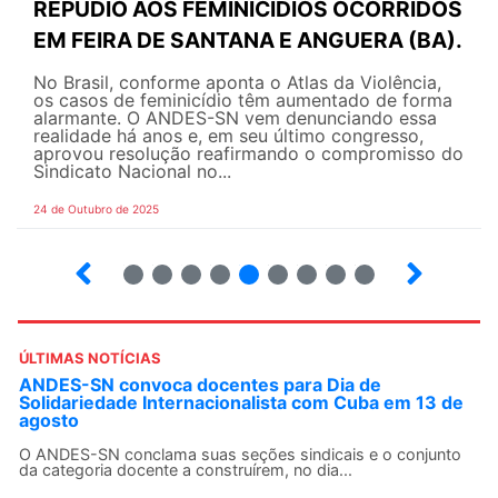
REPÚDIO AOS FEMINICÍDIOS OCORRIDOS
EM FEIRA DE SANTANA E ANGUERA (BA).
No Brasil, conforme aponta o Atlas da Violência,
os casos de feminicídio têm aumentado de forma
alarmante. O ANDES-SN vem denunciando essa
realidade há anos e, em seu último congresso,
aprovou resolução reafirmando o compromisso do
Sindicato Nacional no...
24 de Outubro de 2025
7
8
9
10
12
13
14
15
ÚLTIMAS NOTÍCIAS
ANDES-SN convoca docentes para Dia de
Solidariedade Internacionalista com Cuba em 13 de
agosto
O ANDES-SN conclama suas seções sindicais e o conjunto
da categoria docente a construírem, no dia...