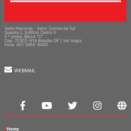
Sede Nacional - Setor Comercial Sul
Quadra 2, Edifício Cedro II
5 º andar, Bloco "C"
Cep: 70302-914 Brasília-DF |
Ver mapa
Fone: (61) 3962-8400
WEBMAIL