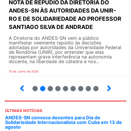
NOTA DE REPÚDIO DA DIRETORIA DO
ANDES-SN ÀS AUTORIDADES DA UNIR-
RO E DE SOLIDARIEDADE AO PROFESSOR
SANTIAGO SILVA DE ANDRADE
A Diretoria do ANDES-SN vem a público
manifestar veemente repúdio às decisões
adotadas por autoridades da Universidade Federal
de Rondônia (UNIR), por entender que elas
representam grave interferência na autonomia
docente, na liberdade de cátedra e nos...
10 de Junho de 2026
2
3
4
5
6
7
8
9
ÚLTIMAS NOTÍCIAS
ANDES-SN convoca docentes para Dia de
Solidariedade Internacionalista com Cuba em 13 de
agosto