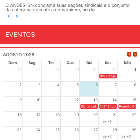
O ANDES-SN conclama suas seções sindicais e o conjunto
da categoria docente a construírem, no dia...
EVENTOS
AGOSTO 2026
Dom
Seg
Ter
Qua
Qui
Sex
Sáb
26
27
28
29
30
31
1
XIV Congresso Brasileiro 
2
3
4
5
6
7
8
9
10
11
12
13
14
15
Dia de Luta em Defesa de Cuba e da S
102º Encontro da Regional
Reunião GTPE
16
17
18
19
20
21
22
mais +3
23
24
25
26
27
28
29