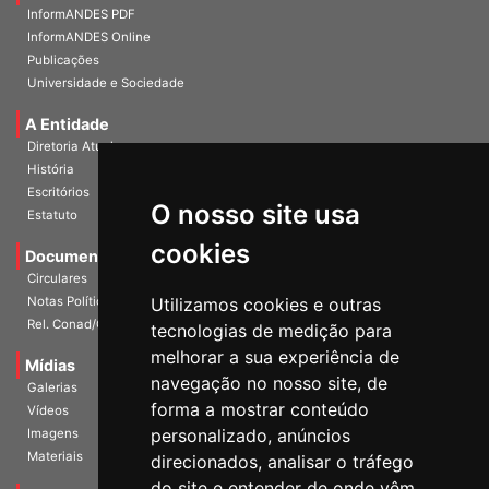
Home
InformANDES PDF
InformANDES Online
Publicações
Universidade e Sociedade
A Entidade
Diretoria Atual
História
O nosso site usa
Escritórios
Estatuto
cookies
Documentos
Circulares
Utilizamos cookies e outras
Notas Políticas
tecnologias de medição para
Rel. Conad/Congresso
melhorar a sua experiência de
navegação no nosso site, de
Mídias
Galerias
forma a mostrar conteúdo
Vídeos
personalizado, anúncios
Imagens
direcionados, analisar o tráfego
Materiais
do site e entender de onde vêm