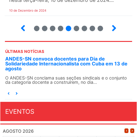
nesta terça-feira, 10 de dezembro de 2024....
10 de Dezembro de 2024
19
20
21
22
23
24
25
26
27
ÚLTIMAS NOTÍCIAS
ANDES-SN convoca docentes para Dia de
Solidariedade Internacionalista com Cuba em 13 de
agosto
O ANDES-SN conclama suas seções sindicais e o conjunto
da categoria docente a construírem, no dia...
EVENTOS
AGOSTO 2026