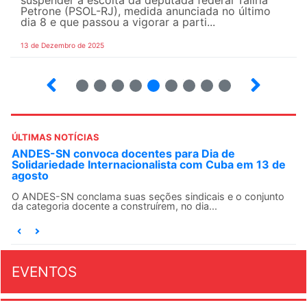
suspender a escolta da deputada federal Talíria
Petrone (PSOL-RJ), medida anunciada no último
dia 8 e que passou a vigorar a parti...
13 de Dezembro de 2025
4
5
6
7
8
9
10
12
ÚLTIMAS NOTÍCIAS
ANDES-SN convoca docentes para Dia de
Solidariedade Internacionalista com Cuba em 13 de
agosto
O ANDES-SN conclama suas seções sindicais e o conjunto
da categoria docente a construírem, no dia...
EVENTOS