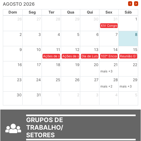
AGOSTO 2026
Dom
Seg
Ter
Qua
Qui
Sex
Sáb
26
27
28
29
30
31
1
XIV Congresso Brasileiro 
2
3
4
5
6
7
8
9
10
11
12
13
14
15
Ações de solidariedade a Cuba no Rio Grande do Sul - 100 anos 
Ações de solidariedade a Cuba no Rio Grande do Su
Dia de Luta em Defesa de Cuba e da S
102º Encontro da Regional
Reunião GTPE
16
17
18
19
20
21
22
mais +3
23
24
25
26
27
28
29
mais +2
mais +3
30
31
1
2
3
4
5
GRUPOS DE
TRABALHO/
SETORES