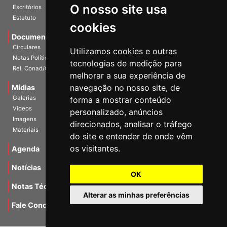
O nosso site usa
Escritórios
Estatuto
cookies
Documentos
Circulares
Utilizamos cookies e outras
Notas Políticas
tecnologias de medição para
Rel. Conad/Congresso
melhorar a sua experiência de
navegação no nosso site, de
Mídias
Galerias
forma a mostrar conteúdo
Vídeos
personalizado, anúncios
Imagens
direcionados, analisar o tráfego
Materiais
do site e entender de onde vêm
os visitantes.
Agenda
Notícias
OK
Notas Técnicas
Alterar as minhas preferências
Fale Conocsco
MANTIDO POR Camaleão Soft