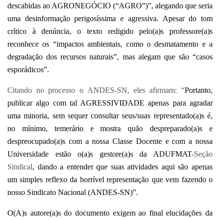
descabidas ao AGRONEGÓCIO (“AGRO”)”, alegando que seria
uma desinformação perigosíssima e agressiva. Apesar do tom
crítico à denúncia, o texto redigido pelo(a)s professore(a)s
reconhece os “impactos ambientais, como o desmatamento e a
degradação dos recursos naturais”, mas alegam que são “casos
esporádicos”.
Citando no processo o ANDES-SN, eles afirmam: “
Portanto,
publicar algo com tal AGRESSIVIDADE apenas para agradar
uma minoria, sem sequer consultar seus/suas representado(a)s é,
no mínimo, temerário e mostra quão despreparado(a)s e
despreocupado(a)s com a nossa Classe Docente e com a nossa
Universidade estão o(a)s gestore(a)s da ADUFMAT
-Seção
Sindical
, dando a entender que suas atividades aqui são apenas
um simples reflexo da horrível representação que vem fazendo o
nosso Sindicato Nacional (ANDES-SN)”.
O(A)s autore(a)s do documento exigem ao final elucidações da