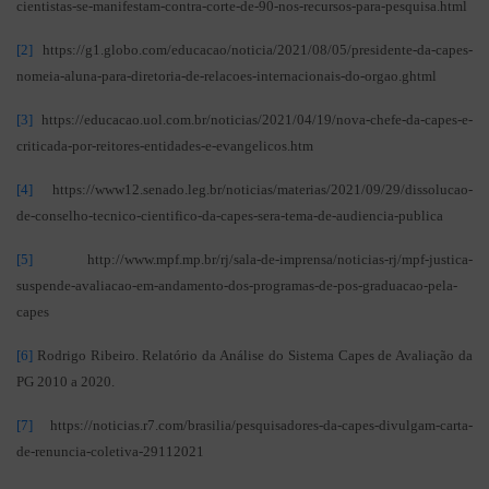
cientistas-se-manifestam-contra-corte-de-90-nos-recursos-para-pesquisa.html
[2]
https://g1.globo.com/educacao/noticia/2021/08/05/presidente-da-capes-
nomeia-aluna-para-diretoria-de-relacoes-internacionais-do-orgao.ghtml
[3]
https://educacao.uol.com.br/noticias/2021/04/19/nova-chefe-da-capes-e-
criticada-por-reitores-entidades-e-evangelicos.htm
[4]
https://www12.senado.leg.br/noticias/materias/2021/09/29/dissolucao-
de-conselho-tecnico-cientifico-da-capes-sera-tema-de-audiencia-publica
[5]
http://www.mpf.mp.br/rj/sala-de-imprensa/noticias-rj/mpf-justica-
suspende-avaliacao-em-andamento-dos-programas-de-pos-graduacao-pela-
capes
[6]
Rodrigo Ribeiro. Relatório da Análise do Sistema Capes de Avaliação da
PG 2010 a 2020.
[7]
https://noticias.r7.com/brasilia/pesquisadores-da-capes-divulgam-carta-
de-renuncia-coletiva-29112021