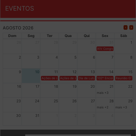
EVENTOS
AGOSTO 2026
Dom
Seg
Ter
Qua
Qui
Sex
Sáb
26
27
28
29
30
31
1
XIV Congresso Brasileiro 
2
3
4
5
6
7
8
9
10
11
12
13
14
15
Ações de solidariedade a Cuba no Rio Grande do Sul - 100 anos 
Ações de solidariedade a Cuba no Rio Grande do Su
Dia de Luta em Defesa de Cuba e da S
102º Encontro da Regional
Reunião GTPE
16
17
18
19
20
21
22
mais +3
23
24
25
26
27
28
29
mais +2
mais +3
30
31
1
2
3
4
5