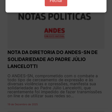
Fechar
NOTA DA DIRETORIA DO ANDES-SN DE
SOLIDARIEDADE AO PADRE JÚLIO
LANCELOTTI
O ANDES-SN, comprometido com o combate a
todo tipo de cerceamento de expressão e às
diversas violências e opressões, manifesta sua
solidariedade ao Padre Júlio Lancelotti, que
recentemente foi impedido de fazer transmissões
on line e de utilizar suas redes so...
19 de Dezembro de 2025