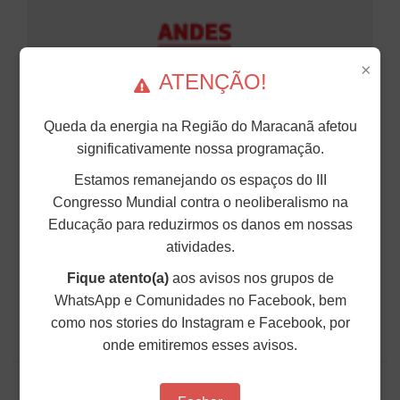
×
ATENÇÃO!
NOTA DA DIRETORIA DO ANDES-SN DE
Queda da energia na Região do Maracanã afetou
REPÚDIO AO CRIMINOSO ATAQUE DE
significativamente nossa programação.
TRUMP CONTRA A VENEZUELA E DE
Estamos remanejando os espaços do III
SOLIDARIEDADE AO POVO
Congresso Mundial contra o neoliberalismo na
VENEZUELANO.
Educação para reduzirmos os danos em nossas
Na madrugada de sábado, 3 de janeiro, a agressão
atividades.
militar norte-americana atingiu diferentes pontos
do território da República Bolivariana da
Fique atento(a)
aos avisos nos grupos de
Venezuela, com o objetivo inequívoco de
apropriação dos recursos estratégicos do país
WhatsApp e Comunidades no Facebook, bem
vizinho, e...
como nos stories do Instagram e Facebook, por
onde emitiremos esses avisos.
05 de Janeiro de 2026