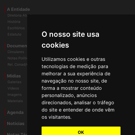
Universidade e Sociedade
A Entidade
Diretoria Atual
História
O nosso site usa
Escritórios
Estatuto
cookies
Documentos
Circulares
Utilizamos cookies e outras
Notas Políticas
tecnologias de medição para
Rel. Conad/Congresso
melhorar a sua experiência de
navegação no nosso site, de
Mídias
Galerias
forma a mostrar conteúdo
Vídeos
personalizado, anúncios
Imagens
direcionados, analisar o tráfego
Materiais
do site e entender de onde vêm
os visitantes.
Agenda
Notícias
OK