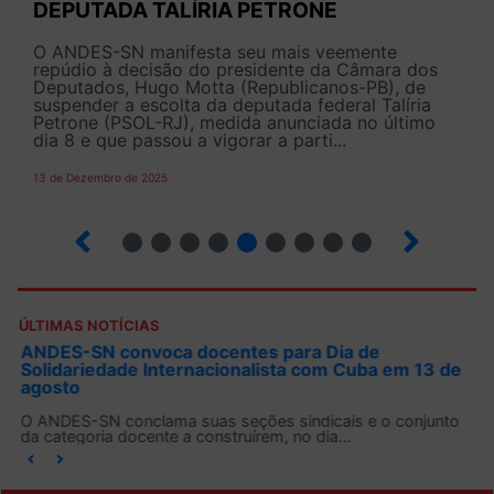
DEPUTADA TALÍRIA PETRONE
O ANDES-SN manifesta seu mais veemente
repúdio à decisão do presidente da Câmara dos
Deputados, Hugo Motta (Republicanos-PB), de
suspender a escolta da deputada federal Talíria
Petrone (PSOL-RJ), medida anunciada no último
dia 8 e que passou a vigorar a parti...
13 de Dezembro de 2025
4
5
6
7
8
9
10
12
ÚLTIMAS NOTÍCIAS
ANDES-SN convoca docentes para Dia de
Solidariedade Internacionalista com Cuba em 13 de
agosto
O ANDES-SN conclama suas seções sindicais e o conjunto
da categoria docente a construírem, no dia...