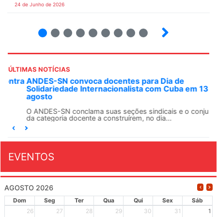
24 de Junho de 2026
2
3
4
5
6
7
8
9
ÚLTIMAS NOTÍCIAS
ANDES-SN convoca docentes para Dia de
Solidariedade Internacionalista com Cuba em 13 de
agosto
O ANDES-SN conclama suas seções sindicais e o conjunto
da categoria docente a construírem, no dia...
EVENTOS
AGOSTO 2026
Dom
Seg
Ter
Qua
Qui
Sex
Sáb