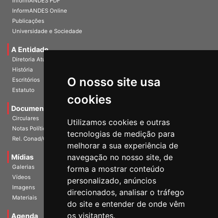
InformANDES PDF
InformANDES Online
Publicações
Universidade e Sociedade
A Entidade
Diretoria Atual
História
O nosso site usa
Escritórios
Estatuto
cookies
Documentos
Circulares
Utilizamos cookies e outras
Notas Políticas
tecnologias de medição para
Rel. Conad/Congresso
melhorar a sua experiência de
navegação no nosso site, de
Mídias
Galerias
forma a mostrar conteúdo
Vídeos
personalizado, anúncios
Imagens
direcionados, analisar o tráfego
Materiais
do site e entender de onde vêm
os visitantes.
Agenda