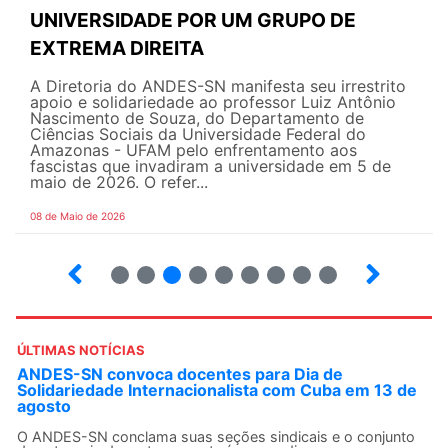
UNIVERSIDADE POR UM GRUPO DE
EXTREMA DIREITA
A Diretoria do ANDES-SN manifesta seu irrestrito
apoio e solidariedade ao professor Luiz Antônio
Nascimento de Souza, do Departamento de
Ciências Sociais da Universidade Federal do
Amazonas - UFAM pelo enfrentamento aos
fascistas que invadiram a universidade em 5 de
maio de 2026. O refer...
08 de Maio de 2026
2
3
4
5
6
7
8
9
ÚLTIMAS NOTÍCIAS
ANDES-SN convoca docentes para Dia de
Solidariedade Internacionalista com Cuba em 13 de
agosto
O ANDES-SN conclama suas seções sindicais e o conjunto