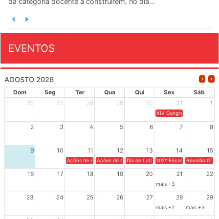
da categoria docente a construírem, no dia...
EVENTOS
AGOSTO 2026
Dom
Seg
Ter
Qua
Qui
Sex
Sáb
26
27
28
29
30
31
1
XIV Congresso Brasileiro 
2
3
4
5
6
7
8
9
10
11
12
13
14
15
Ações de solidariedade a Cuba no Rio Grande do Sul - 100 anos 
Ações de solidariedade a Cuba no Rio Grande do Su
Dia de Luta em Defesa de Cuba e da S
102º Encontro da Regional
Reunião GTPE
16
17
18
19
20
21
22
mais +3
23
24
25
26
27
28
29
mais +2
mais +3