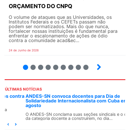
ORÇAMENTO DO CNPQ
O volume de ataques que as Universidades, os
Institutos Federais e os CEFETs passam não
podem ser normatizados. Mais do que nunca,
fortalecer nossas instituições é fundamental para
enfrentar o escalonamento de ações de ódio
contra a comunidade acad&ec...
24 de Junho de 2026
2
3
4
5
6
7
8
9
ÚLTIMAS NOTÍCIAS
ANDES-SN convoca docentes para Dia de
Solidariedade Internacionalista com Cuba em 13 de
agosto
O ANDES-SN conclama suas seções sindicais e o conjunto
da categoria docente a construírem, no dia...