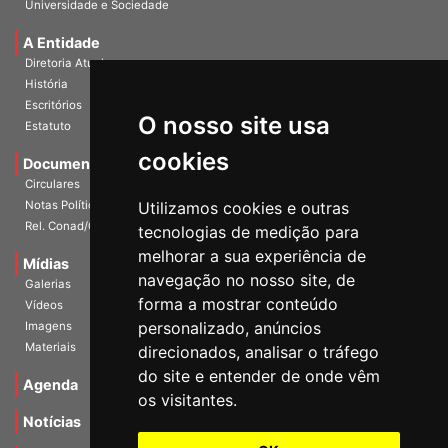
Publicações
Universidade e Sociedade
A Entidade
Diretoria Atual
História
O nosso site usa
Escritórios
Estatuto
cookies
Documentos
Circulares
Utilizamos cookies e outras
Notas Políticas
tecnologias de medição para
Rel. Conad/Congresso
melhorar a sua experiência de
navegação no nosso site, de
Mídias
Galerias
forma a mostrar conteúdo
Vídeos
personalizado, anúncios
Imagens
direcionados, analisar o tráfego
Materiais
do site e entender de onde vêm
os visitantes.
Agenda
Notícias