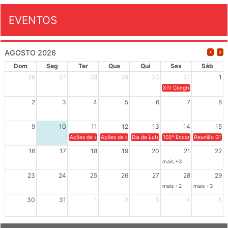
EVENTOS
AGOSTO 2026
Dom
Seg
Ter
Qua
Qui
Sex
Sáb
26
27
28
29
30
31
1
XIV Congresso Brasileiro 
2
3
4
5
6
7
8
9
10
11
12
13
14
15
Ações de solidariedade a Cuba no Rio Grande do Sul - 100 anos 
Ações de solidariedade a Cuba no Rio Grande do Su
Dia de Luta em Defesa de Cuba e da S
102º Encontro da Regional
Reunião GTPE
16
17
18
19
20
21
22
mais +3
23
24
25
26
27
28
29
mais +2
mais +3
30
31
1
2
3
4
5