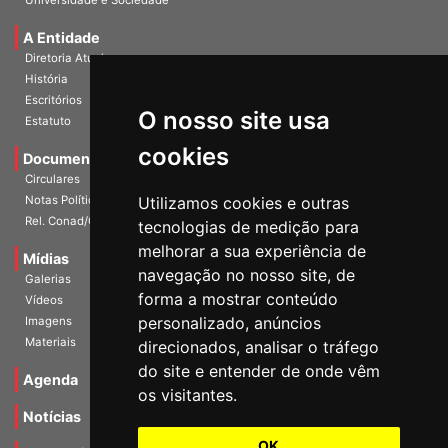
Universidade e Sociedade
A Entidade
Diretoria Atual
História
O nosso site usa
Escritórios
Estatuto
cookies
Documentos
Circulares
Utilizamos cookies e outras
Notas Políticas
tecnologias de medição para
Rel. Conad/Congresso
melhorar a sua experiência de
navegação no nosso site, de
Mídias
Galerias
forma a mostrar conteúdo
Vídeos
personalizado, anúncios
Imagens
direcionados, analisar o tráfego
Materiais
do site e entender de onde vêm
os visitantes.
Agenda
Notícias
OK