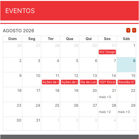
EVENTOS
AGOSTO 2026
Dom
Seg
Ter
Qua
Qui
Sex
Sáb
26
27
28
29
30
31
1
XIV Congresso Brasileiro 
2
3
4
5
6
7
8
9
10
11
12
13
14
15
Ações de solidariedade a Cuba no Rio Grande do Sul - 100 anos 
Ações de solidariedade a Cuba no Rio Grande do Su
Dia de Luta em Defesa de Cuba e da S
102º Encontro da Regional
Reunião GTPE
16
17
18
19
20
21
22
mais +3
23
24
25
26
27
28
29
mais +2
mais +3
30
31
1
2
3
4
5