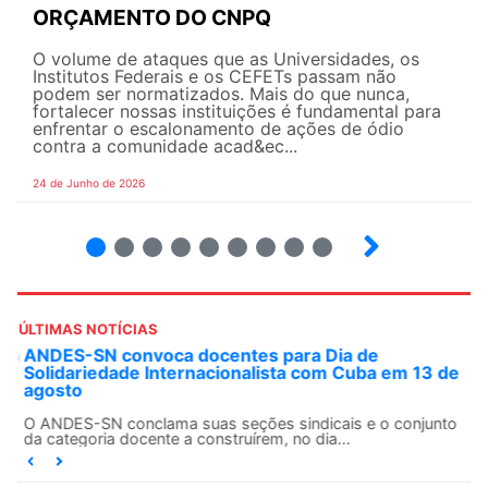
ORÇAMENTO DO CNPQ
O volume de ataques que as Universidades, os
Institutos Federais e os CEFETs passam não
podem ser normatizados. Mais do que nunca,
fortalecer nossas instituições é fundamental para
enfrentar o escalonamento de ações de ódio
contra a comunidade acad&ec...
24 de Junho de 2026
2
3
4
5
6
7
8
9
ÚLTIMAS NOTÍCIAS
ANDES-SN convoca docentes para Dia de
Solidariedade Internacionalista com Cuba em 13 de
agosto
O ANDES-SN conclama suas seções sindicais e o conjunto
da categoria docente a construírem, no dia...