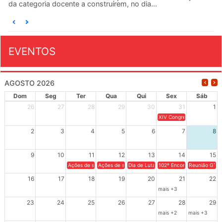
da categoria docente a construírem, no dia...
EVENTOS
AGOSTO 2026
Dom
Seg
Ter
Qua
Qui
Sex
Sáb
26
27
28
29
30
31
1
XIV Congresso Brasileiro 
2
3
4
5
6
7
8
9
10
11
12
13
14
15
Ações de solidariedade a Cuba no Rio Grande do Sul - 100 anos 
Ações de solidariedade a Cuba no Rio Grande do Su
Dia de Luta em Defesa de Cuba e da S
102º Encontro da Regional
Reunião GTPE
16
17
18
19
20
21
22
mais +3
23
24
25
26
27
28
29
mais +2
mais +3