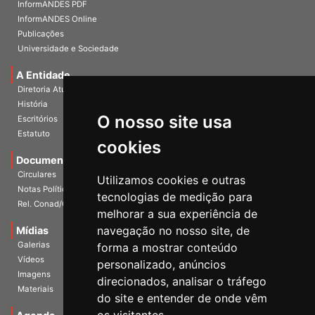
InformANDES PDF
InformANDES Online
Publicações
Universidade e Sociedade
A Entidade
Diretoria Atual
História
O nosso site usa
Escritórios
Estatuto
cookies
Documentos
Circulares
Utilizamos cookies e outras
Notas Políticas
tecnologias de medição para
Rel. Conad/Congresso
melhorar a sua experiência de
navegação no nosso site, de
Mídias
Galerias
forma a mostrar conteúdo
Vídeos
personalizado, anúncios
Imagens
direcionados, analisar o tráfego
Materiais
do site e entender de onde vêm