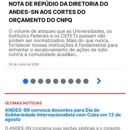
NOTA DE REPÚDIO DA DIRETORIA DO
ANDES-SN AOS CORTES DO
ORÇAMENTO DO CNPQ
O volume de ataques que as Universidades, os
Institutos Federais e os CEFETs passam não
podem ser normatizados. Mais do que nunca,
fortalecer nossas instituições é fundamental para
enfrentar o escalonamento de ações de ódio
contra a comunidade acad&ec...
24 de Junho de 2026
2
3
4
5
6
7
8
9
ÚLTIMAS NOTÍCIAS
ANDES-SN convoca docentes para Dia de
Solidariedade Internacionalista com Cuba em 13 de
agosto
O ANDES-SN conclama suas seções sindicais e o conjunto