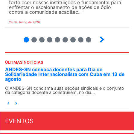
fortalecer nossas instituições é fundamental para
enfrentar o escalonamento de ações de ódio
contra a comunidade acad&ec...
24 de Junho de 2026
2
3
4
5
6
7
8
9
ÚLTIMAS NOTÍCIAS
ANDES-SN convoca docentes para Dia de
Solidariedade Internacionalista com Cuba em 13 de
agosto
O ANDES-SN conclama suas seções sindicais e o conjunto
da categoria docente a construírem, no dia...
EVENTOS