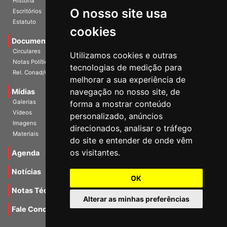
História
O nosso site usa
Escritórios
Estatuto
cookies
Documentos
Circulares
Utilizamos cookies e outras
Notas Políticas
tecnologias de medição para
Rel. Conad/Congresso
melhorar a sua experiência de
navegação no nosso site, de
Mídias
Galerias
forma a mostrar conteúdo
Vídeos
personalizado, anúncios
Imagens
direcionados, analisar o tráfego
Materiais
do site e entender de onde vêm
os visitantes.
Agenda
Notícias
OK
Notas Técnicas
Alterar as minhas preferências
Fale Conocsco
MANTIDO POR Camaleão Soft