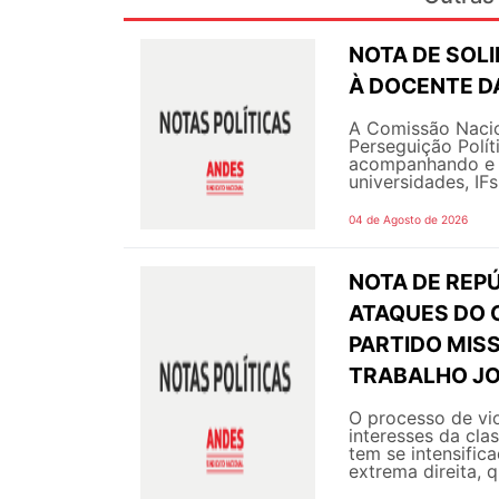
NOTA DE SOL
À DOCENTE DA
A Comissão Nacio
Perseguição Polít
acompanhando e g
universidades, IF
04 de Agosto de 2026
NOTA DE REPÚ
ATAQUES DO 
PARTIDO MIS
TRABALHO JO
O processo de vi
interesses da cla
tem se intensific
extrema direita, q