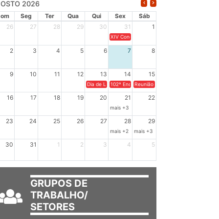
OSTO 2026
Dom
Seg
Ter
Qua
Qui
Sex
Sáb
26
27
28
29
30
31
1
XIV Congresso Brasileiro de Pesquisadores(a
2
3
4
5
6
7
8
9
10
11
12
13
14
15
Dia de Luta em Defesa de Cuba e da Soberania dos Po
102º Encontro da Regional Leste, “Em terra e
Reunião GTPE.
16
17
18
19
20
21
22
mais +3
23
24
25
26
27
28
29
mais +2
mais +3
30
31
1
2
3
4
5
GRUPOS DE
TRABALHO/
SETORES