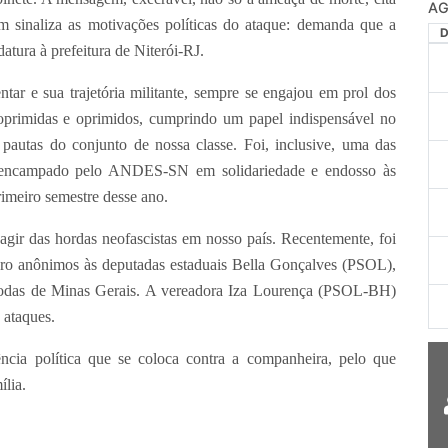
AG
ém sinaliza as motivações políticas do ataque: demanda que a
atura à prefeitura de Niterói-RJ.
tar e sua trajetória militante, sempre se engajou em prol dos
, oprimidas e oprimidos, cumprindo um papel indispensável no
autas do conjunto de nossa classe. Foi, inclusive, uma das
to encampado pelo ANDES-SN em solidariedade e endosso às
rimeiro semestre desse ano.
gir das hordas neofascistas em nosso país. Recentemente, foi
pro anônimos às deputadas estaduais Bella Gonçalves (PSOL),
todas de Minas Gerais. A vereadora Iza Lourença (PSOL-BH)
 ataques.
cia política que se coloca contra a companheira, pelo que
ília
.