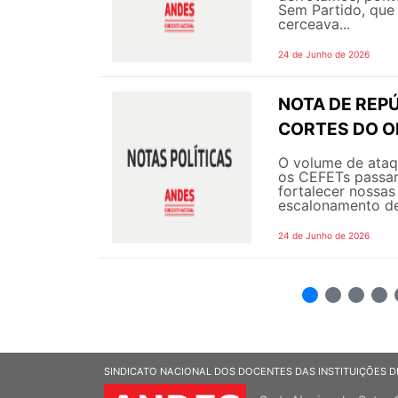
Sem Partido, que 
cerceava...
24 de Junho de 2026
NOTA DE REPÚ
CORTES DO 
O volume de ataqu
os CEFETs passam
fortalecer nossas
escalonamento de
24 de Junho de 2026
2
3
4
5
SINDICATO NACIONAL DOS DOCENTES DAS INSTITUIÇÕES D