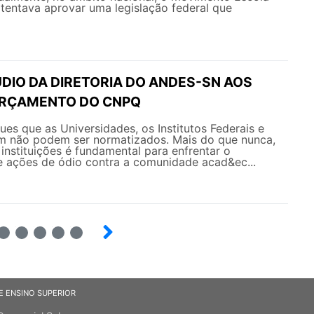
tentava aprovar uma legislação federal que
DIO DA DIRETORIA DO ANDES-SN AOS
ORÇAMENTO DO CNPQ
es que as Universidades, os Institutos Federais e
 não podem ser normatizados. Mais do que nunca,
 instituições é fundamental para enfrentar o
 ações de ódio contra a comunidade acad&ec...
6
7
8
9
E ENSINO SUPERIOR