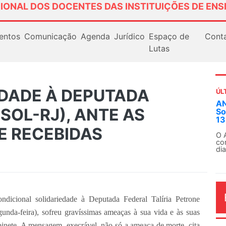
IONAL DOS DOCENTES DAS INSTITUIÇÕES DE ENS
entos
Comunicação
Agenda
Jurídico
Espaço de
Cont
Lutas
EDADE À DEPUTADA
ÚL
AN
PSOL-RJ), ANTE AS
So
13
E RECEBIDAS
O 
co
dia
icional solidariedade à Deputada Federal Talíria Petrone
unda-feira), sofreu gravíssimas ameaças à sua vida e às suas
abinete. A mensagem, execrável, não só a ameaça de morte, cita