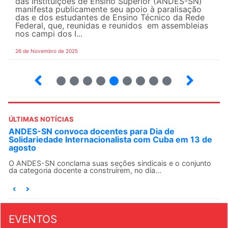
das Instituições de Ensino Superior (ANDES-SN)
manifesta publicamente seu apoio à paralisação
das e dos estudantes de Ensino Técnico da Rede
Federal, que, reunidas e reunidos em assembleias
nos campi dos I...
26 de Novembro de 2025
5
6
7
8
9
10
12
13
ÚLTIMAS NOTÍCIAS
ANDES-SN convoca docentes para Dia de
Solidariedade Internacionalista com Cuba em 13 de
agosto
O ANDES-SN conclama suas seções sindicais e o conjunto
da categoria docente a construírem, no dia...
EVENTOS