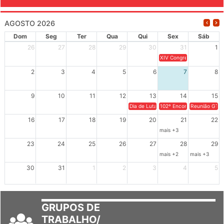
AGOSTO 2026
Dom
Seg
Ter
Qua
Qui
Sex
Sáb
26
27
28
29
30
31
1
XIV Congresso Brasileiro 
2
3
4
5
6
7
8
9
10
11
12
13
14
15
Dia de Luta em Defesa de Cuba e da S
102º Encontro da Regional
Reunião GTPE
16
17
18
19
20
21
22
mais +3
23
24
25
26
27
28
29
mais +2
mais +3
30
31
1
2
3
4
5
GRUPOS DE
TRABALHO/