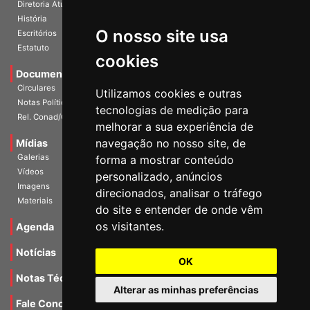
Diretoria Atual
História
O nosso site usa
Escritórios
Estatuto
cookies
Documentos
Circulares
Utilizamos cookies e outras
Notas Políticas
tecnologias de medição para
Rel. Conad/Congresso
melhorar a sua experiência de
navegação no nosso site, de
Mídias
Galerias
forma a mostrar conteúdo
Vídeos
personalizado, anúncios
Imagens
direcionados, analisar o tráfego
Materiais
do site e entender de onde vêm
os visitantes.
Agenda
Notícias
OK
Notas Técnicas
Alterar as minhas preferências
Fale Conocsco