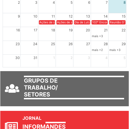
2
3
4
5
6
7
8
9
10
11
12
13
14
15
Ações de solidariedade a Cuba no Rio Grande do Sul - 100 anos 
Ações de solidariedade a Cuba no Rio Grande do Su
Dia de Luta em Defesa de Cuba e da S
102º Encontro da Regional
Reunião GTPE
16
17
18
19
20
21
22
mais +3
23
24
25
26
27
28
29
mais +2
mais +3
30
31
1
2
3
4
5
GRUPOS DE
TRABALHO/
SETORES
JORNAL
INFORM
ANDES