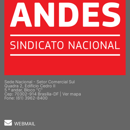
Sede Nacional - Setor Comercial Sul
Quadra 2, Edifício Cedro II
5 º andar, Bloco "C"
Cep: 70302-914 Brasília-DF |
Ver mapa
Fone: (61) 3962-8400
WEBMAIL