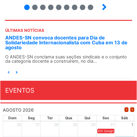
2
3
4
5
6
7
8
9
ÚLTIMAS NOTÍCIAS
ANDES-SN convoca docentes para Dia de
Solidariedade Internacionalista com Cuba em 13 de
agosto
O ANDES-SN conclama suas seções sindicais e o conjunto
da categoria docente a construírem, no dia...
EVENTOS
AGOSTO 2026
Dom
Seg
Ter
Qua
Qui
Sex
Sáb
26
27
28
29
30
31
1
XIV Congresso Brasileiro 